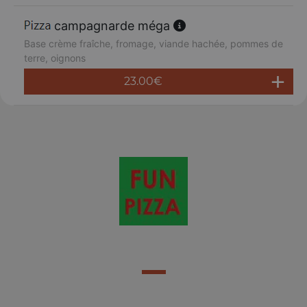
campagnarde méga
Base crème fraîche, fromage, viande hachée, pommes de
terre, oignons
23.00
€