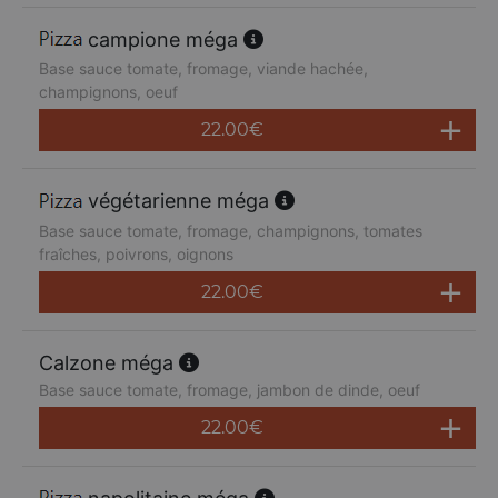
campione méga
Base sauce tomate, fromage, viande hachée,
champignons, oeuf
22.00
€
végétarienne méga
Base sauce tomate, fromage, champignons, tomates
fraîches, poivrons, oignons
22.00
€
Calzone méga
Base sauce tomate, fromage, jambon de dinde, oeuf
22.00
€