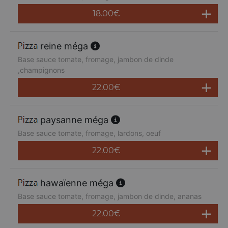
18.00
€
reine méga
Base sauce tomate, fromage, jambon de dinde
,champignons
22.00
€
paysanne méga
Base sauce tomate, fromage, lardons, oeuf
22.00
€
hawaïenne méga
Base sauce tomate, fromage, jambon de dinde, ananas
22.00
€