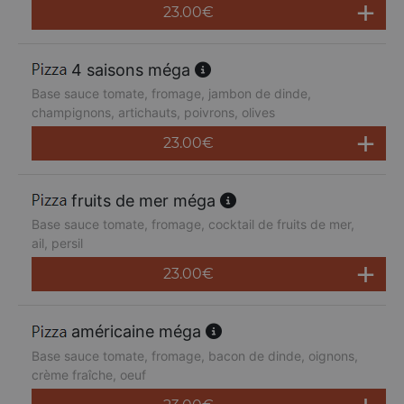
23.00
€
4 saisons méga
Base sauce tomate, fromage, jambon de dinde,
champignons, artichauts, poivrons, olives
23.00
€
fruits de mer méga
Base sauce tomate, fromage, cocktail de fruits de mer,
ail, persil
23.00
€
américaine méga
Base sauce tomate, fromage, bacon de dinde, oignons,
crème fraîche, oeuf