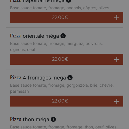
napolitaine méga
Base sauce tomate, fromage, anchois, câpres, olives
22.00
€
orientale méga
Base sauce tomate, fromage, merguez, poivrons,
oignons, oeuf
22.00
€
4 fromages méga
Base sauce tomate, fromage, gorgonzola, brie, chèvre,
parmesan
22.00
€
thon méga
Base sauce tomate, fromage, fromage, thon, oeuf, olives