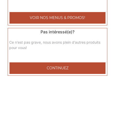
sicilienne méga
Base sauce tomate, fromage, jambon de dinde, poivrons,
VOIR NOS MENUS & PROMOS!
oignons, chèvre
23.00
€
Pas intéressé(e)?
Ce n'est pas grave, nous avons plein d'autres produits
del grec méga
pour vous!
Base sauce tomate, fromage, viande grec, tomates
fraîches, oignons
23.00
€
CONTINUEZ
raclette méga
Base sauce tomate, fromage, raclette, pommes de terre,
lardons de veau
23.00
€