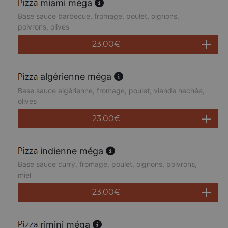
miami méga
Base sauce barbecue, fromage, poulet, oignons,
poivrons, olives
23.00
€
algérienne méga
Base sauce algérienne, fromage, poulet, viande hachée,
olives
23.00
€
indienne méga
Base sauce curry, fromage, poulet, oignons, poivrons,
miel
23.00
€
rimini méga