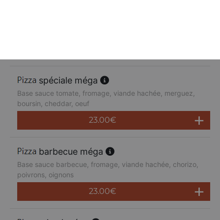
suprême méga
Base sauce tomate, fromage, poulet, poivrons,
champignons, jambon de dinde, cheddar
23.00
€
spéciale méga
Base sauce tomate, fromage, viande hachée, merguez,
boursin, cheddar, oeuf
23.00
€
barbecue méga
Base sauce barbecue, fromage, viande hachée, chorizo,
poivrons, oignons
23.00
€