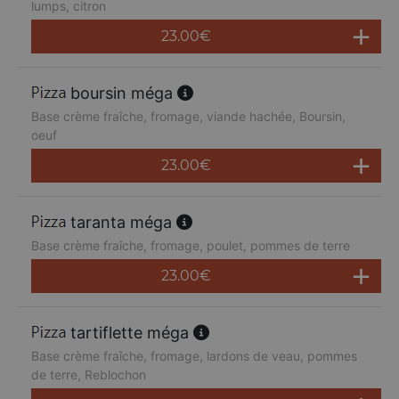
lumps, citron
23.00
€
boursin méga
Base crème fraîche, fromage, viande hachée, Boursin,
oeuf
23.00
€
taranta méga
Base crème fraîche, fromage, poulet, pommes de terre
23.00
€
tartiflette méga
Base crème fraîche, fromage, lardons de veau, pommes
de terre, Reblochon