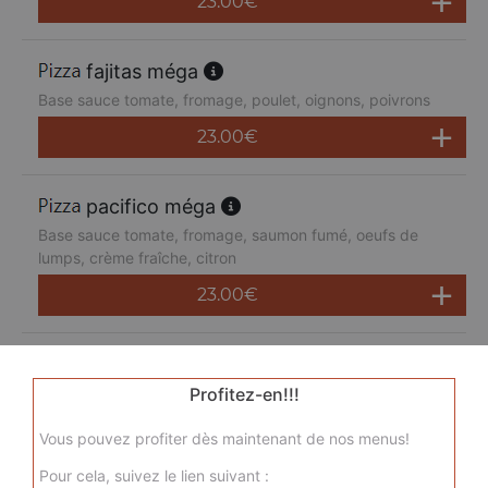
23.00
€
fajitas méga
Base sauce tomate, fromage, poulet, oignons, poivrons
23.00
€
pacifico méga
Base sauce tomate, fromage, saumon fumé, oeufs de
lumps, crème fraîche, citron
23.00
€
san pietro méga
Base sauce tomate, fromage, chorizo, jambon de dinde,
Profitez-en!!!
merguez, champignons
Vous pouvez profiter dès maintenant de nos menus!
23.00
€
Pour cela, suivez le lien suivant :