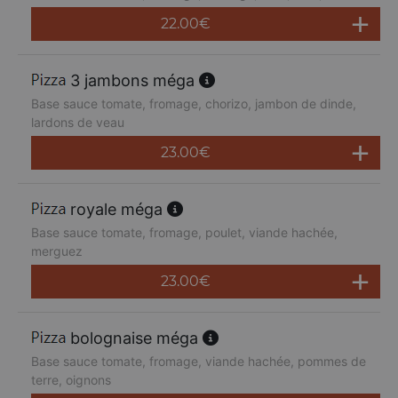
22.00
€
3 jambons méga
Base sauce tomate, fromage, chorizo, jambon de dinde,
lardons de veau
23.00
€
royale méga
Base sauce tomate, fromage, poulet, viande hachée,
merguez
23.00
€
bolognaise méga
Base sauce tomate, fromage, viande hachée, pommes de
terre, oignons