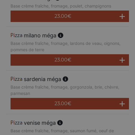
Base crème fraîche, fromage, poulet, champignons
23.00
€
milano méga
Base crème fraîche, fromage, lardons de veau, oignons,
pommes de terre
23.00
€
sardenia méga
Base crème fraîche, fromage, gorgonzola, brie, chèvre,
parmesan
23.00
€
venise méga
Base crème fraîche, fromage, saumon fumé, oeuf de