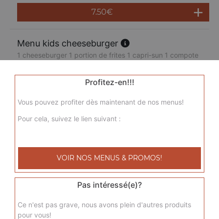
7.50
€
Menu kids cheeseburger
1 cheeseburger 1 portion de frites 1 capri-sun 1 compote
7.50
€
Profitez-en!!!
Vous pouvez profiter dès maintenant de nos menus!
Pour cela, suivez le lien suivant :
VOIR NOS MENUS & PROMOS!
Pas intéressé(e)?
Ce n'est pas grave, nous avons plein d'autres produits
pour vous!