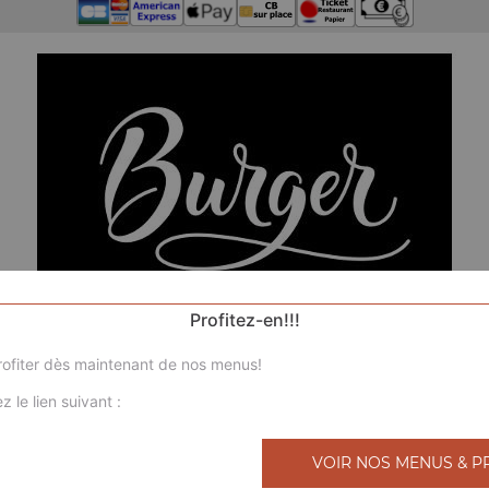
Profitez-en!!!
ofiter dès maintenant de nos menus!
z le lien suivant :
N
VOIR NOS MENUS & P