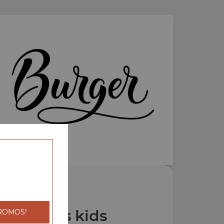
os Menus kids
ROMOS!