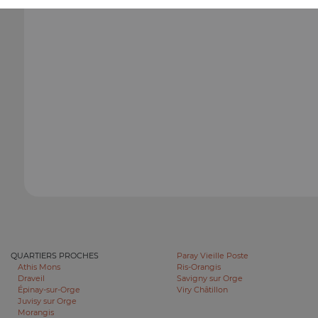
QUARTIERS PROCHES
Paray Vieille Poste
Athis Mons
Ris-Orangis
Draveil
Savigny sur Orge
Épinay-sur-Orge
Viry Châtillon
Juvisy sur Orge
Morangis