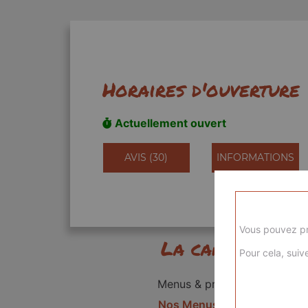
Horaires d'ouverture
Actuellement ouvert
AVIS (30)
INFORMATIONS
Vous pouvez pr
La carte
Pour cela, suive
Menus & promos
Nos Menus kids