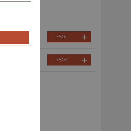
7.50
€
7.50
€