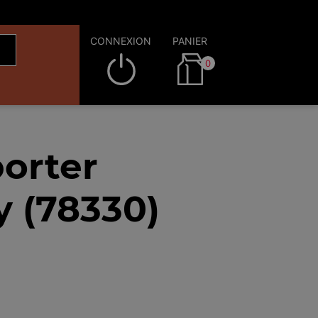
CONNEXION
PANIER
0
orter
y (78330)