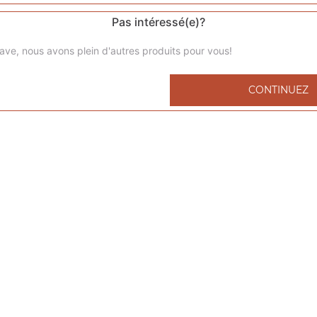
Pas intéressé(e)?
ave, nous avons plein d'autres produits pour vous!
Menu kids nuggets
CONTINUEZ
6 nuggets 1 portion de frites 1 capri-sun 1 compote
Menu kids cheeseburger
1 cheeseburger 1 portion de frites 1 capri-sun 1 compote