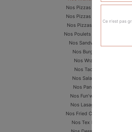
Nos Pizzas Junior
Nos Pizzas Sénior
Ce n'est pas gr
Nos Pizzas Méga
Nos Poulets Braisés
Nos Sandwichs
Nos Burgers
Nos Wraps
Nos Tacos
Nos Salades
Nos Paninis
Nos Fun'wichs
Nos Lasagnes
Nos Fried Chicken
Nos Tex Mex
Nos Desserts