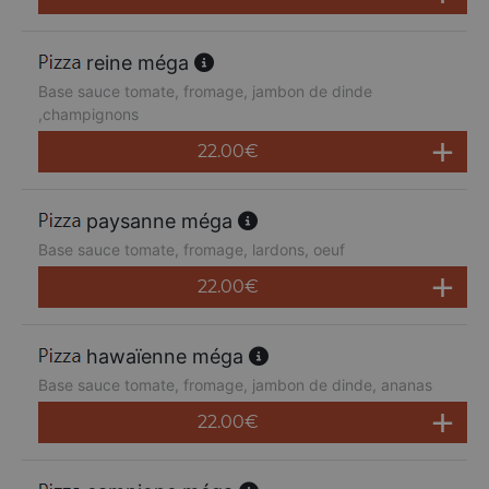
reine méga
Base sauce tomate, fromage, jambon de dinde
,champignons
22.00
€
paysanne méga
Base sauce tomate, fromage, lardons, oeuf
22.00
€
hawaïenne méga
Base sauce tomate, fromage, jambon de dinde, ananas
22.00
€