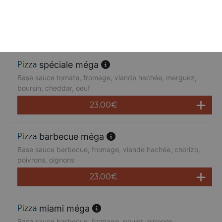
Base sauce tomate, fromage, poulet, poivrons,
champignons, jambon de dinde, cheddar
23.00
€
spéciale méga
Base sauce tomate, fromage, viande hachée, merguez,
boursin, cheddar, oeuf
23.00
€
barbecue méga
Base sauce barbecue, fromage, viande hachée, chorizo,
poivrons, oignons
23.00
€
miami méga
Base sauce barbecue, fromage, poulet, oignons,