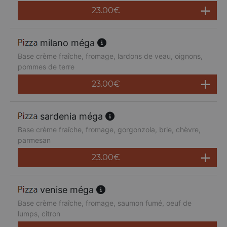
23.00
€
milano méga
Base crème fraîche, fromage, lardons de veau, oignons,
pommes de terre
23.00
€
sardenia méga
Base crème fraîche, fromage, gorgonzola, brie, chèvre,
parmesan
23.00
€
venise méga
Base crème fraîche, fromage, saumon fumé, oeuf de
lumps, citron