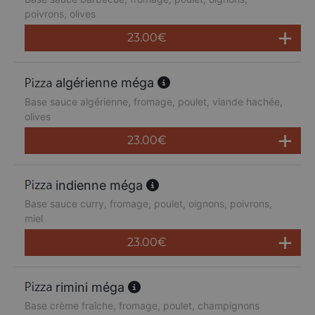
poivrons, olives
23.00
€
algérienne méga
Base sauce algérienne, fromage, poulet, viande hachée,
olives
23.00
€
indienne méga
Base sauce curry, fromage, poulet, oignons, poivrons,
miel
23.00
€
rimini méga
Base crème fraîche, fromage, poulet, champignons