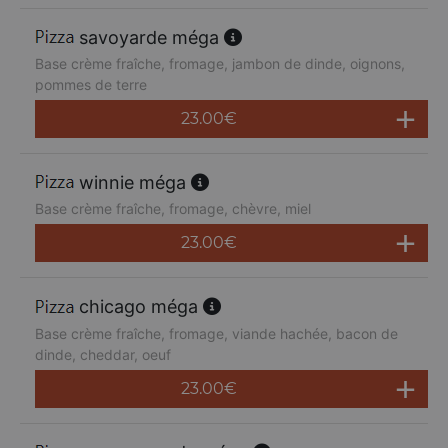
savoyarde méga
Base crème fraîche, fromage, jambon de dinde, oignons,
pommes de terre
23.00
€
winnie méga
Base crème fraîche, fromage, chèvre, miel
23.00
€
chicago méga
Base crème fraîche, fromage, viande hachée, bacon de
dinde, cheddar, oeuf
23.00
€