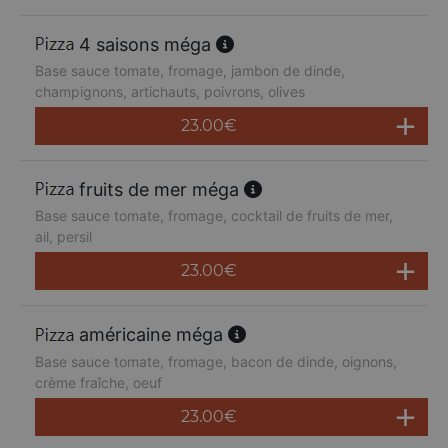
4 saisons méga
Base sauce tomate, fromage, jambon de dinde,
champignons, artichauts, poivrons, olives
23.00
€
fruits de mer méga
Base sauce tomate, fromage, cocktail de fruits de mer,
ail, persil
23.00
€
américaine méga
Base sauce tomate, fromage, bacon de dinde, oignons,
crème fraîche, oeuf
23.00
€