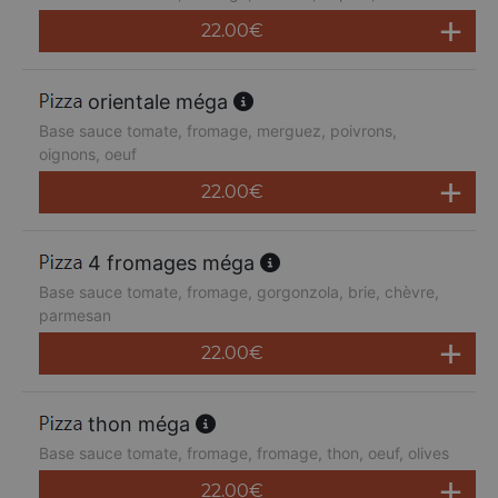
22.00
€
orientale méga
Base sauce tomate, fromage, merguez, poivrons,
oignons, oeuf
22.00
€
4 fromages méga
Base sauce tomate, fromage, gorgonzola, brie, chèvre,
parmesan
22.00
€
thon méga
Base sauce tomate, fromage, fromage, thon, oeuf, olives
22.00
€