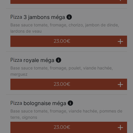
3 jambons méga
Base sauce tomate, fromage, chorizo, jambon de dinde,
lardons de veau
23.00
€
royale méga
Base sauce tomate, fromage, poulet, viande hachée,
merguez
23.00
€
bolognaise méga
Base sauce tomate, fromage, viande hachée, pommes de
terre, oignons
23.00
€