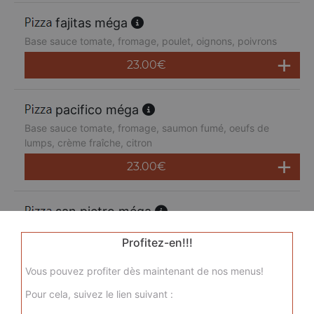
fajitas méga
Base sauce tomate, fromage, poulet, oignons, poivrons
23.00
€
pacifico méga
Base sauce tomate, fromage, saumon fumé, oeufs de
lumps, crème fraîche, citron
23.00
€
san pietro méga
Base sauce tomate, fromage, chorizo, jambon de dinde,
Profitez-en!!!
merguez, champignons
23.00
€
Vous pouvez profiter dès maintenant de nos menus!
Pour cela, suivez le lien suivant :
sicilienne méga