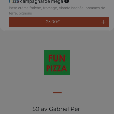
campagnarde méga
Base crème fraîche, fromage, viande hachée, pommes de
terre, oignons
23.00
€
50 av Gabriel Péri