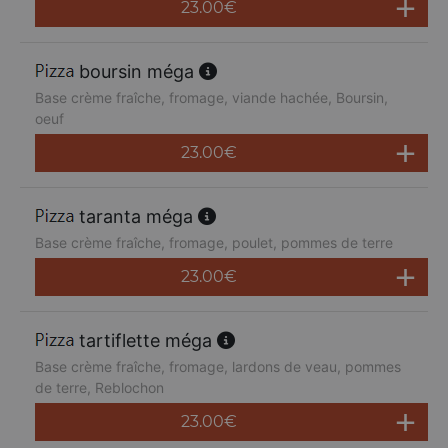
23.00
€
boursin méga
Base crème fraîche, fromage, viande hachée, Boursin,
oeuf
23.00
€
taranta méga
Base crème fraîche, fromage, poulet, pommes de terre
23.00
€
tartiflette méga
Base crème fraîche, fromage, lardons de veau, pommes
de terre, Reblochon
23.00
€