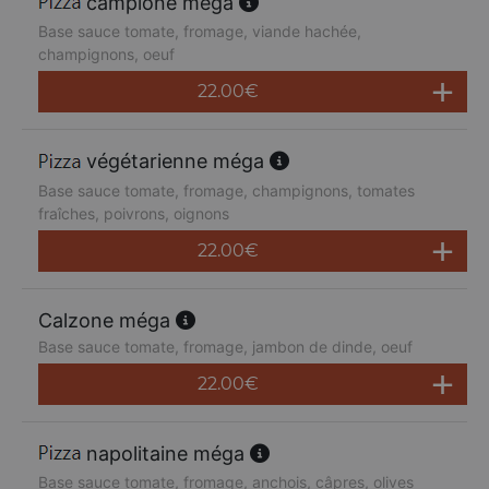
campione méga
Base sauce tomate, fromage, viande hachée,
champignons, oeuf
22.00
€
végétarienne méga
Base sauce tomate, fromage, champignons, tomates
fraîches, poivrons, oignons
22.00
€
Calzone méga
Base sauce tomate, fromage, jambon de dinde, oeuf
22.00
€
napolitaine méga
Base sauce tomate, fromage, anchois, câpres, olives