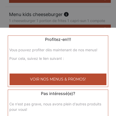
Menu kids cheeseburger
1 cheeseburger 1 portion de frites 1 capri-sun 1 compote
7.50
€
Profitez-en!!!
Vous pouvez profiter dès maintenant de nos menus!
Pour cela, suivez le lien suivant :
VOIR NOS MENUS & PROMOS!
Pas intéressé(e)?
Ce n'est pas grave, nous avons plein d'autres produits
pour vous!