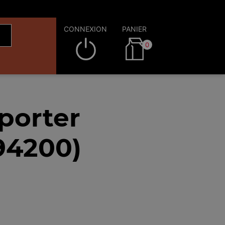
CONNEXION
PANIER
0
porter
(94200)