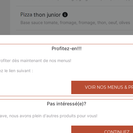
thon junior
Base sauce tomate, fromage, fromage, thon, oeuf, olives
3 jambons junior
Base sauce tomate, fromage, chorizo, jambon de dinde, l
Profitez-en!!!
ofiter dès maintenant de nos menus!
royale junior
z le lien suivant :
Base sauce tomate, fromage, poulet, viande hachée, mer
bolognaise junior
VOIR NOS MENUS & P
Base sauce tomate, fromage, viande hachée, pommes de 
Pas intéressé(e)?
4 saisons junior
ave, nous avons plein d'autres produits pour vous!
Base sauce tomate, fromage, jambon de dinde, champigno
poivrons, olives
CONTINUEZ