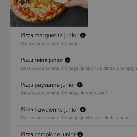
marguerita junior
Base sauce tomate, fromage
reine junior
Base sauce tomate, fromage, jambon de dinde ,champig
paysanne junior
Base sauce tomate, fromage, lardons, oeuf
hawaïenne junior
Base sauce tomate, fromage, jambon de dinde, ananas
campione junior