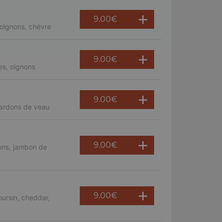
9.00
€
oignons, chèvre
9.00
€
es, oignons
9.00
€
lardons de veau
9.00
€
ons, jambon de
9.00
€
ursin, cheddar,