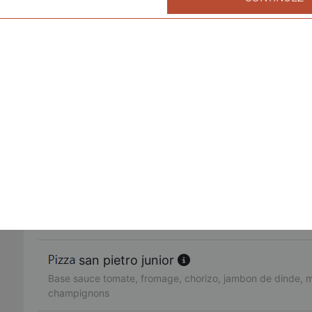
fruits de mer junior
Base sauce tomate, fromage, cocktail de fruits de mer, ail,
américaine junior
Base sauce tomate, fromage, bacon de dinde, oignons, cr
fajitas junior
Base sauce tomate, fromage, poulet, oignons, poivrons
pacifico junior
Base sauce tomate, fromage, saumon fumé, oeufs de lump
citron
san pietro junior
Base sauce tomate, fromage, chorizo, jambon de dinde, 
champignons