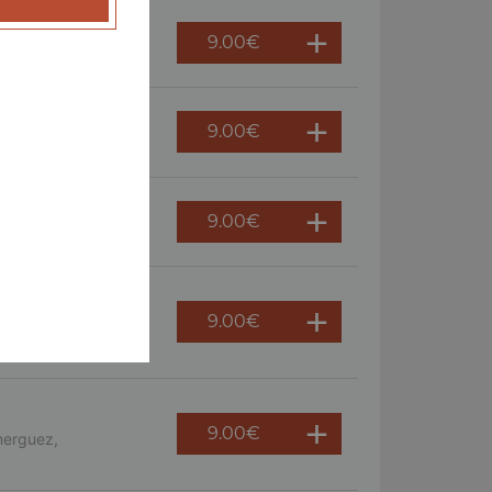
9.00
€
 persil
9.00
€
ème fraîche, oeuf
9.00
€
9.00
€
s, crème fraîche,
9.00
€
merguez,