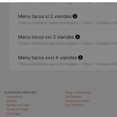
Frites à l'intérieur, sauce fromagère + frites + 1 boisson 33
Menu tacos xl 2 viandes
Frites à l'intérieur, sauce fromagère + frites + 1 boisson 33
Menu tacos xxl 3 viandes
Frites à l'intérieur, sauce fromagère + frites + 1 boisson 33
Menu tacos xxxl 4 viandes
Frites à l'intérieur, sauce fromagère + frites + 1 boisson 33
QUARTIERS PROCHES
Paray Vieille Poste
Athis Mons
Ris-Orangis
Draveil
Savigny sur Orge
Épinay-sur-Orge
Viry Châtillon
Juvisy sur Orge
Morangis