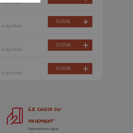
 cl au choix
11.00
€
 cl au choix
13.00
€
 cl au choix
15.00
€
 cl au choix
Le choix du
paiement
Paiement en ligne