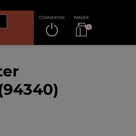
CONNEXION
PANIER
0
ter
 (94340)