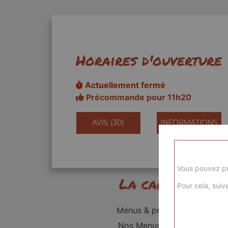
Horaires d'ouverture
Actuellement fermé
Précommande pour 11h20
AVIS (30)
INFORMATIONS
Vous pouvez pr
La carte
Pour cela, suive
Menus & promos
Nos Menus kids