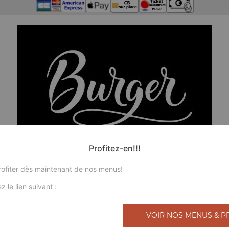
Profitez-en!!!
ofiter dès maintenant de nos menus!
z le lien suivant :
VOIR NOS MENUS & P