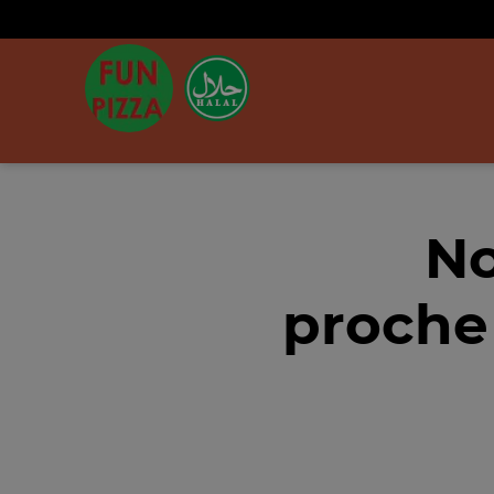
No
proche 