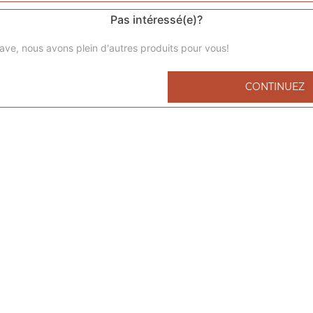
Pas intéressé(e)?
ave, nous avons plein d'autres produits pour vous!
Tacos l 1 viande
CONTINUEZ
Frites à l'intérieur, sauce fromagère
Tacos xl 2 viandes
Frites à l'intérieur, sauce fromagère
Tacos xxl 3 viandes
Frites à l'intérieur, sauce fromagère
Tacos xxxl 4 viandes
Frites à l'intérieur, sauce fromagère
Menu tacos l 1 viande