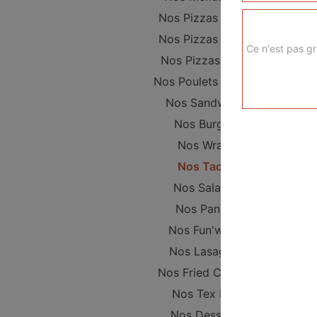
Nos Pizzas Junior
Nos Pizzas Sénior
Ce n'est pas gr
Nos Pizzas Méga
Nos Poulets Braisés
Nos Sandwichs
Nos Burgers
Nos Wraps
Nos Tacos
Nos Salades
Nos Paninis
Nos Fun'wichs
Nos Lasagnes
Nos Fried Chicken
Nos Tex Mex
Nos Desserts