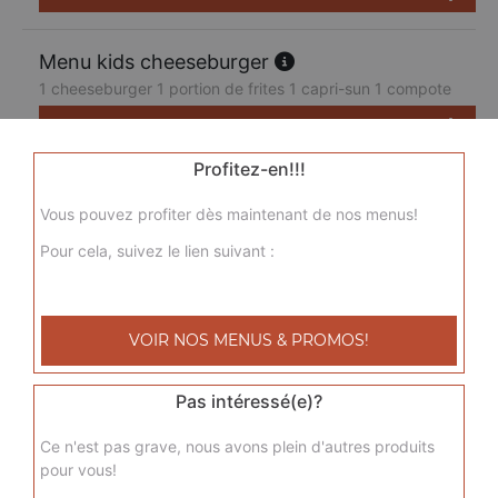
Menu kids cheeseburger
1 cheeseburger 1 portion de frites 1 capri-sun 1 compote
7.50
€
Profitez-en!!!
Vous pouvez profiter dès maintenant de nos menus!
Pour cela, suivez le lien suivant :
VOIR NOS MENUS & PROMOS!
Pas intéressé(e)?
Ce n'est pas grave, nous avons plein d'autres produits
pour vous!