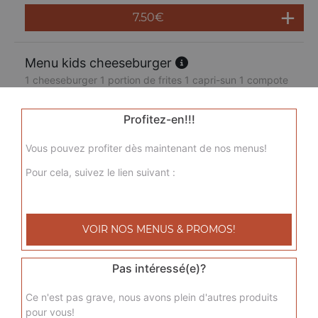
7.50
€
Menu kids cheeseburger
1 cheeseburger 1 portion de frites 1 capri-sun 1 compote
7.50
€
Profitez-en!!!
Vous pouvez profiter dès maintenant de nos menus!
Pour cela, suivez le lien suivant :
VOIR NOS MENUS & PROMOS!
Pas intéressé(e)?
Ce n'est pas grave, nous avons plein d'autres produits
pour vous!