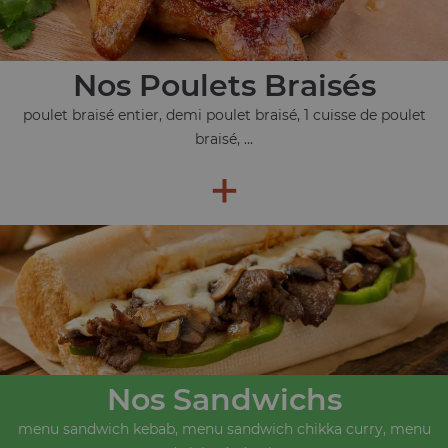
Nos Poulets Braisés
poulet braisé entier, demi poulet braisé, 1 cuisse de poulet
braisé, ...
+
Nos Sandwichs
menu sandwich kebab, menu sandwich chikka curry, menu