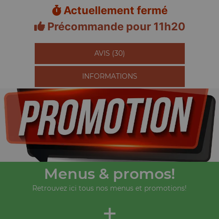
Actuellement fermé
Précommande pour 11h20
AVIS (30)
INFORMATIONS
Menus & promos!
Retrouvez ici tous nos menus et promotions!
+