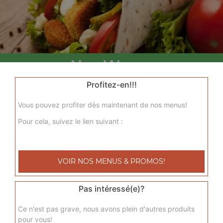
Nos Wraps
menu wrap tenders, menu wrap tenders steak
Profitez-en!!!
+
Vous pouvez profiter dès maintenant de nos menus!
Pour cela, suivez le lien suivant :
VOIR NOS MENUS & PROMOS!
Pas intéressé(e)?
Nos Tacos
Ce n'est pas grave, nous avons plein d'autres produits
pour vous!