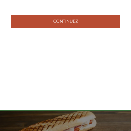
tacos l 1 viande, tacos xl 2 viandes, tacos xxl 3 viandes, ...
+
CONTINUEZ
Nos Salades
salade tenders, salade chèvre chaud, salade parisienne, ...
+