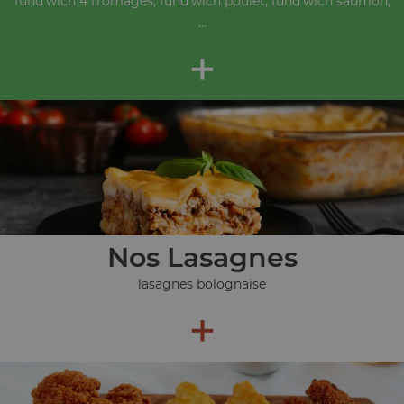
fund'wich 4 fromages, fund'wich poulet, fund'wich saumon,
...
+
Nos Lasagnes
lasagnes bolognaise
+