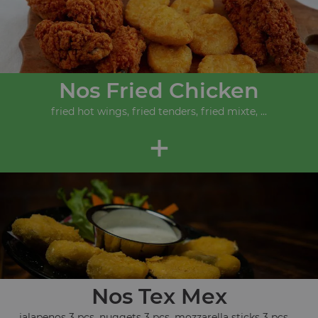
Nos Fried Chicken
fried hot wings, fried tenders, fried mixte, ...
+
Nos Tex Mex
jalapenos 3 pcs, nuggets 3 pcs, mozzarella sticks 3 pcs, ...