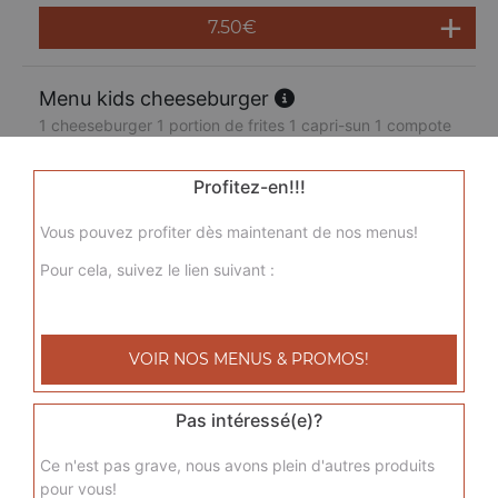
7.50
€
Menu kids cheeseburger
1 cheeseburger 1 portion de frites 1 capri-sun 1 compote
7.50
€
Profitez-en!!!
Vous pouvez profiter dès maintenant de nos menus!
Pour cela, suivez le lien suivant :
VOIR NOS MENUS & PROMOS!
Pas intéressé(e)?
Ce n'est pas grave, nous avons plein d'autres produits
pour vous!