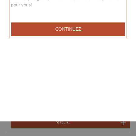
pour vous!
Menu sandwich adana
Salade, tomates, oignons, broche de viande hachée+
frites + 1 boisson 33 cl au choix
CONTINUEZ
9.00
€
Menu sandwich radical
Salade, tomates, oignons, steak, cordon bleu, fromage+
frites + 1 boisson 33 cl au choix
9.50
€
Menu sandwich köfte
Salade, tomates, oignons, boulette de viande hachée+
frites + 1 boisson 33 cl au choix
9.00
€