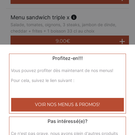
Menu sandwich triple x
Salade, tomates, oignons, 3 steaks, jambon de dinde,
cheddar + frites + 1 boisson 33 cl au choix
9.00
€
Profitez-en!!!
Menu sandwich tradition
Salade, tomates, oignons, 2 steaks, galette de pommes
Vous pouvez profiter dès maintenant de nos menus!
de terre, cheddar + frites + 1 boisson 33 cl au choix
Pour cela, suivez le lien suivant :
9.00
€
Menu sandwich américain
VOIR NOS MENUS & PROMOS!
Salade, tomates, oignons, 2 steaks, oeuf, fromage+ frites
+ 1 boisson 33 cl au choix
Pas intéressé(e)?
9.00
€
Ce n'est pas grave, nous avons plein d'autres produits