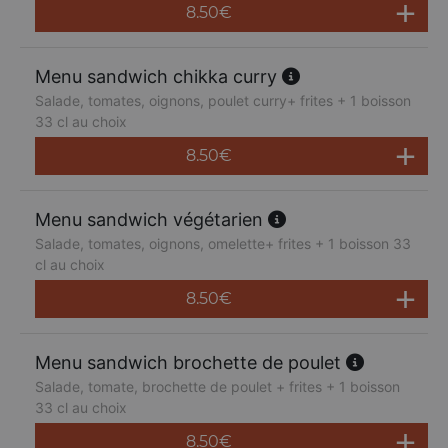
8.50
€
Menu sandwich chikka curry
Salade, tomates, oignons, poulet curry+ frites + 1 boisson
33 cl au choix
8.50
€
Menu sandwich végétarien
Salade, tomates, oignons, omelette+ frites + 1 boisson 33
cl au choix
8.50
€
Menu sandwich brochette de poulet
Salade, tomate, brochette de poulet + frites + 1 boisson
33 cl au choix
8.50
€