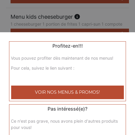
Menu kids cheeseburger
1 cheeseburger 1 portion de frites 1 capri-sun 1 compote
7.50
€
Profitez-en!!!
Vous pouvez profiter dès maintenant de nos menus!
Pour cela, suivez le lien suivant :
VOIR NOS MENUS & PROMOS!
Pas intéressé(e)?
Ce n'est pas grave, nous avons plein d'autres produits
pour vous!