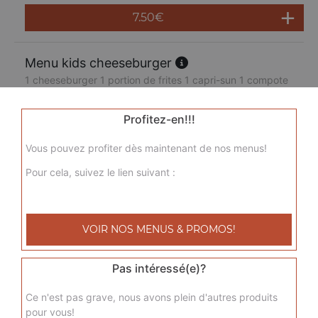
7.50
€
Menu kids cheeseburger
1 cheeseburger 1 portion de frites 1 capri-sun 1 compote
7.50
€
Profitez-en!!!
Vous pouvez profiter dès maintenant de nos menus!
Pour cela, suivez le lien suivant :
VOIR NOS MENUS & PROMOS!
Pas intéressé(e)?
Ce n'est pas grave, nous avons plein d'autres produits
pour vous!