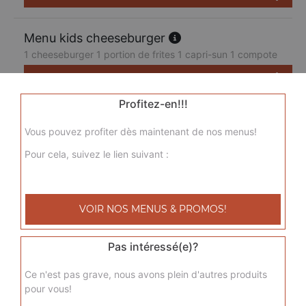
Menu kids cheeseburger
1 cheeseburger 1 portion de frites 1 capri-sun 1 compote
7.50
€
Profitez-en!!!
Vous pouvez profiter dès maintenant de nos menus!
Pour cela, suivez le lien suivant :
VOIR NOS MENUS & PROMOS!
Pas intéressé(e)?
Ce n'est pas grave, nous avons plein d'autres produits
pour vous!