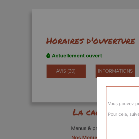
Horaires d'ouverture
Actuellement ouvert
AVIS (30)
INFORMATIONS
Vous pouvez pr
La carte
Pour cela, suive
Menus & promos
Nos Menus kids