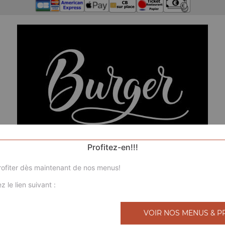
Profitez-en!!!
ofiter dès maintenant de nos menus!
z le lien suivant :
N
VOIR NOS MENUS & P