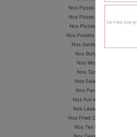
Nos Pizzas Junior
Nos Pizzas Sénior
Ce n'est pas gr
Nos Pizzas Méga
Nos Poulets Braisés
Nos Sandwichs
Nos Burgers
Nos Wraps
Nos Tacos
Nos Salades
Nos Paninis
Nos Fun'wichs
Nos Lasagnes
Nos Fried Chicken
Nos Tex Mex
Nos Desserts