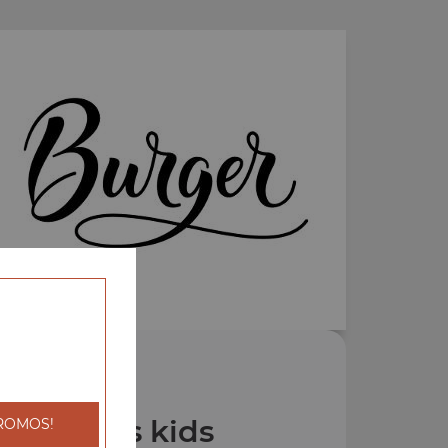
os Menus kids
ROMOS!