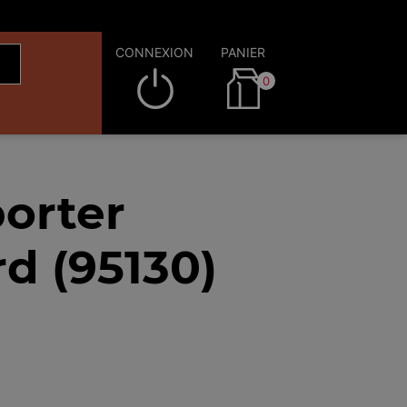
CONNEXION
PANIER
0
orter
d (95130)