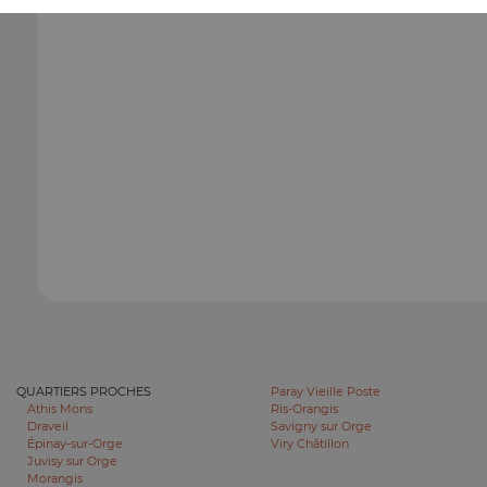
QUARTIERS PROCHES
Paray Vieille Poste
Athis Mons
Ris-Orangis
Draveil
Savigny sur Orge
Épinay-sur-Orge
Viry Châtillon
Juvisy sur Orge
Morangis