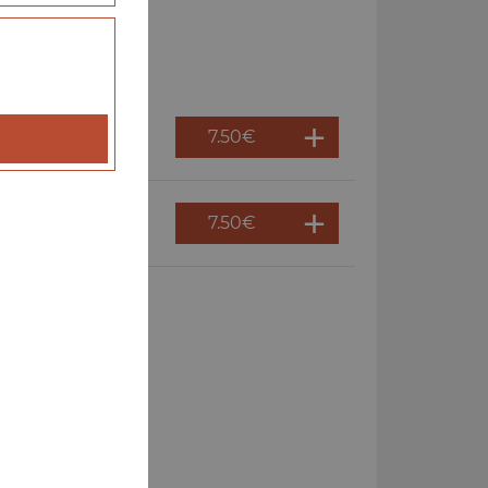
7.50
€
7.50
€