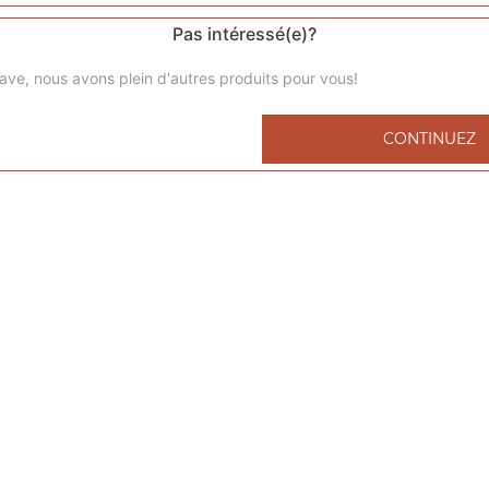
Pas intéressé(e)?
ave, nous avons plein d'autres produits pour vous!
Menu kids nuggets
CONTINUEZ
6 nuggets 1 portion de frites 1 capri-sun 1 compote
Menu kids cheeseburger
1 cheeseburger 1 portion de frites 1 capri-sun 1 compote