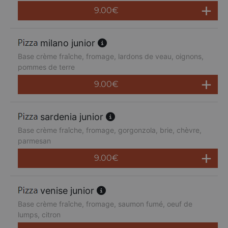
9.00
€
milano junior
Base crème fraîche, fromage, lardons de veau, oignons,
pommes de terre
9.00
€
sardenia junior
Base crème fraîche, fromage, gorgonzola, brie, chèvre,
parmesan
9.00
€
venise junior
Base crème fraîche, fromage, saumon fumé, oeuf de
lumps, citron