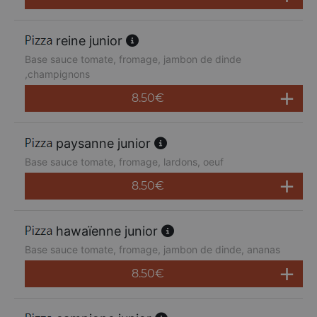
reine junior
Base sauce tomate, fromage, jambon de dinde
,champignons
8.50
€
paysanne junior
Base sauce tomate, fromage, lardons, oeuf
8.50
€
hawaïenne junior
Base sauce tomate, fromage, jambon de dinde, ananas
8.50
€