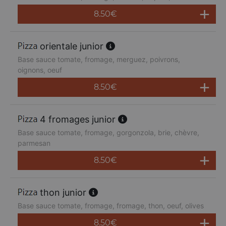
8.50
€
orientale junior
Base sauce tomate, fromage, merguez, poivrons,
oignons, oeuf
8.50
€
4 fromages junior
Base sauce tomate, fromage, gorgonzola, brie, chèvre,
parmesan
8.50
€
thon junior
Base sauce tomate, fromage, fromage, thon, oeuf, olives
8.50
€