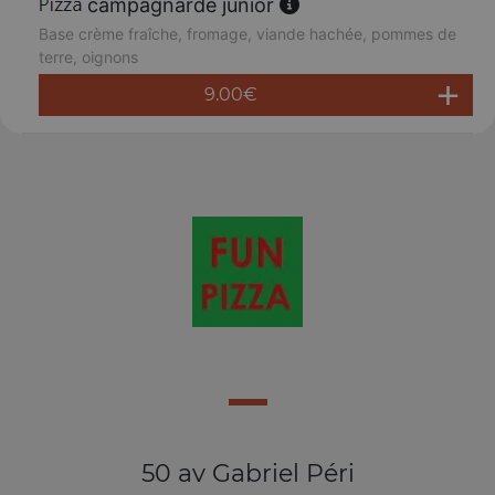
campagnarde junior
Base crème fraîche, fromage, viande hachée, pommes de
terre, oignons
9.00
€
50 av Gabriel Péri