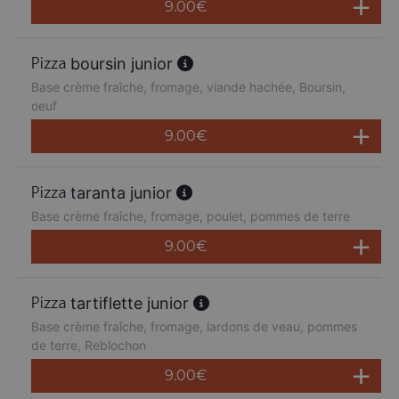
9.00
€
boursin junior
Base crème fraîche, fromage, viande hachée, Boursin,
oeuf
9.00
€
taranta junior
Base crème fraîche, fromage, poulet, pommes de terre
9.00
€
tartiflette junior
Base crème fraîche, fromage, lardons de veau, pommes
de terre, Reblochon
9.00
€