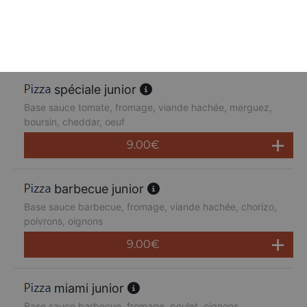
Base sauce tomate, fromage, poulet, poivrons,
champignons, jambon de dinde, cheddar
9.00
€
spéciale junior
Base sauce tomate, fromage, viande hachée, merguez,
boursin, cheddar, oeuf
9.00
€
barbecue junior
Base sauce barbecue, fromage, viande hachée, chorizo,
poivrons, oignons
9.00
€
miami junior
Base sauce barbecue, fromage, poulet, oignons,