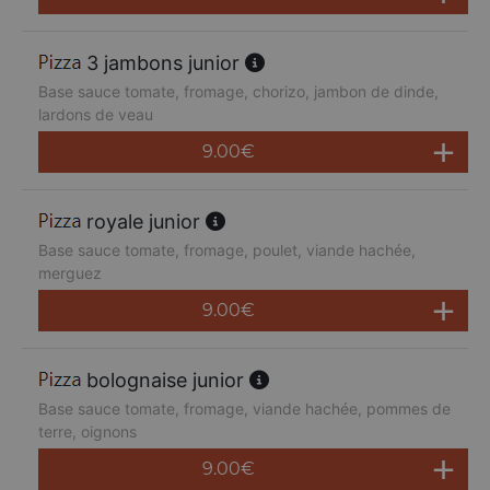
3 jambons junior
Base sauce tomate, fromage, chorizo, jambon de dinde,
lardons de veau
9.00
€
royale junior
Base sauce tomate, fromage, poulet, viande hachée,
merguez
9.00
€
bolognaise junior
Base sauce tomate, fromage, viande hachée, pommes de
terre, oignons
9.00
€