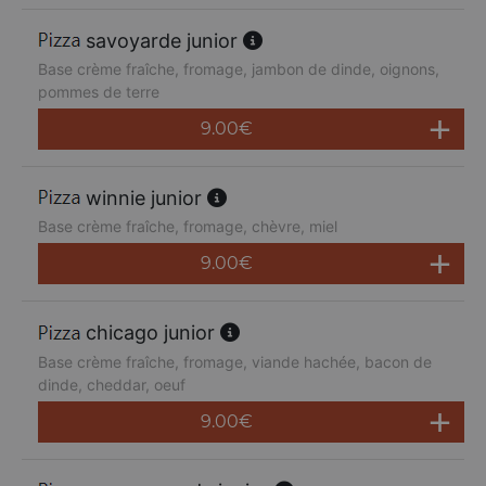
savoyarde junior
Base crème fraîche, fromage, jambon de dinde, oignons,
pommes de terre
9.00
€
winnie junior
Base crème fraîche, fromage, chèvre, miel
9.00
€
chicago junior
Base crème fraîche, fromage, viande hachée, bacon de
dinde, cheddar, oeuf
9.00
€