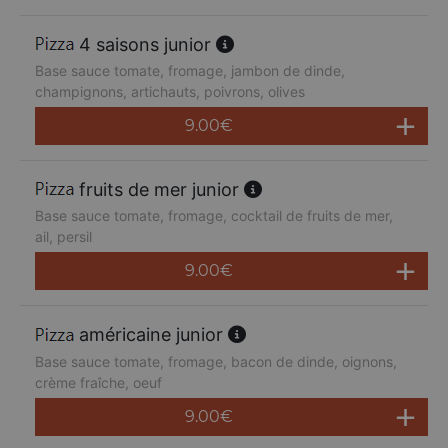
4 saisons junior
Base sauce tomate, fromage, jambon de dinde,
champignons, artichauts, poivrons, olives
9.00
€
fruits de mer junior
Base sauce tomate, fromage, cocktail de fruits de mer,
ail, persil
9.00
€
américaine junior
Base sauce tomate, fromage, bacon de dinde, oignons,
crème fraîche, oeuf
9.00
€