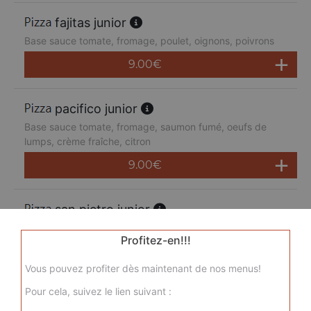
fajitas junior
Base sauce tomate, fromage, poulet, oignons, poivrons
9.00
€
pacifico junior
Base sauce tomate, fromage, saumon fumé, oeufs de
lumps, crème fraîche, citron
9.00
€
san pietro junior
Base sauce tomate, fromage, chorizo, jambon de dinde,
Profitez-en!!!
merguez, champignons
9.00
€
Vous pouvez profiter dès maintenant de nos menus!
Pour cela, suivez le lien suivant :
sicilienne junior