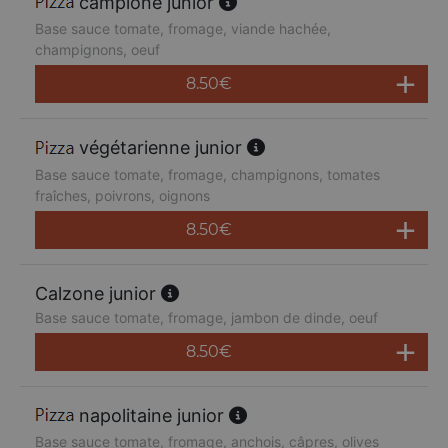
campione junior
Base sauce tomate, fromage, viande hachée,
champignons, oeuf
8.50
€
végétarienne junior
Base sauce tomate, fromage, champignons, tomates
fraîches, poivrons, oignons
8.50
€
Calzone junior
Base sauce tomate, fromage, jambon de dinde, oeuf
8.50
€
napolitaine junior
Base sauce tomate, fromage, anchois, câpres, olives