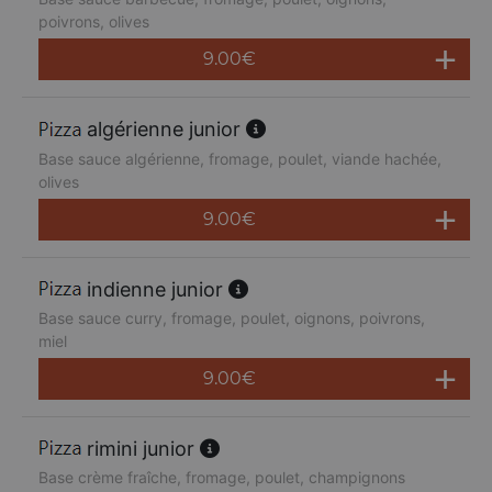
poivrons, olives
9.00
€
algérienne junior
Base sauce algérienne, fromage, poulet, viande hachée,
olives
9.00
€
indienne junior
Base sauce curry, fromage, poulet, oignons, poivrons,
miel
9.00
€
rimini junior
Base crème fraîche, fromage, poulet, champignons