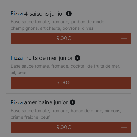
4 saisons junior
Base sauce tomate, fromage, jambon de dinde,
champignons, artichauts, poivrons, olives
9.00
€
fruits de mer junior
Base sauce tomate, fromage, cocktail de fruits de mer,
ail, persil
9.00
€
américaine junior
Base sauce tomate, fromage, bacon de dinde, oignons,
crème fraîche, oeuf
9.00
€