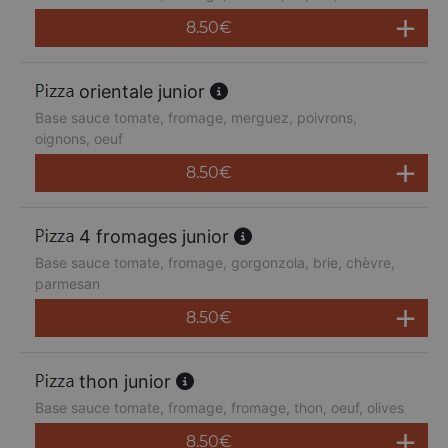
8.50
€
orientale junior
Base sauce tomate, fromage, merguez, poivrons,
oignons, oeuf
8.50
€
4 fromages junior
Base sauce tomate, fromage, gorgonzola, brie, chèvre,
parmesan
8.50
€
thon junior
Base sauce tomate, fromage, fromage, thon, oeuf, olives
8.50
€