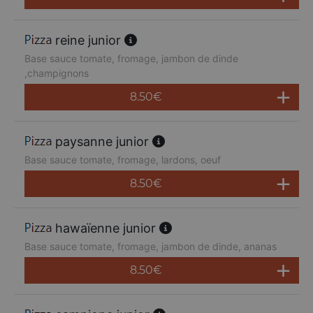
reine junior
Base sauce tomate, fromage, jambon de dinde
,champignons
8.50
€
paysanne junior
Base sauce tomate, fromage, lardons, oeuf
8.50
€
hawaïenne junior
Base sauce tomate, fromage, jambon de dinde, ananas
8.50
€