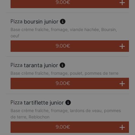
9.00
€
boursin junior
Base crème fraîche, fromage, viande hachée, Boursin,
oeuf
9.00
€
taranta junior
Base crème fraîche, fromage, poulet, pommes de terre
9.00
€
tartiflette junior
Base crème fraîche, fromage, lardons de veau, pommes
de terre, Reblochon
9.00
€