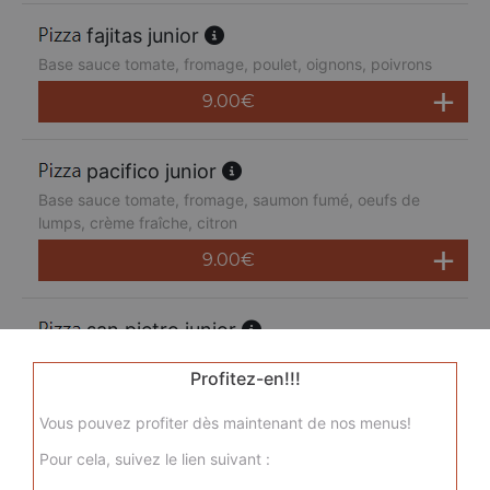
fajitas junior
Base sauce tomate, fromage, poulet, oignons, poivrons
9.00
€
pacifico junior
Base sauce tomate, fromage, saumon fumé, oeufs de
lumps, crème fraîche, citron
9.00
€
san pietro junior
Base sauce tomate, fromage, chorizo, jambon de dinde,
Profitez-en!!!
merguez, champignons
9.00
€
Vous pouvez profiter dès maintenant de nos menus!
Pour cela, suivez le lien suivant :
sicilienne junior