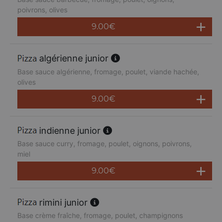
poivrons, olives
9.00
€
algérienne junior
Base sauce algérienne, fromage, poulet, viande hachée,
olives
9.00
€
indienne junior
Base sauce curry, fromage, poulet, oignons, poivrons,
miel
9.00
€
rimini junior
Base crème fraîche, fromage, poulet, champignons