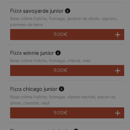
savoyarde junior
Base crème fraîche, fromage, jambon de dinde, oignons,
pommes de terre
9.00
€
winnie junior
Base crème fraîche, fromage, chèvre, miel
9.00
€
chicago junior
Base crème fraîche, fromage, viande hachée, bacon de
dinde, cheddar, oeuf
9.00
€