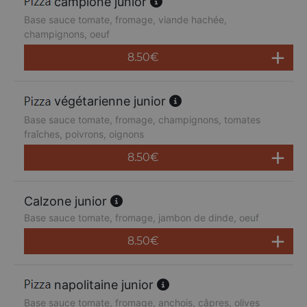
campione junior
Base sauce tomate, fromage, viande hachée,
champignons, oeuf
8.50
€
végétarienne junior
Base sauce tomate, fromage, champignons, tomates
fraîches, poivrons, oignons
8.50
€
Calzone junior
Base sauce tomate, fromage, jambon de dinde, oeuf
8.50
€
napolitaine junior
Base sauce tomate, fromage, anchois, câpres, olives