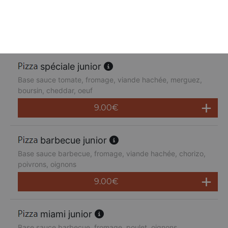
Base sauce tomate, fromage, poulet, poivrons,
champignons, jambon de dinde, cheddar
9.00
€
spéciale junior
Base sauce tomate, fromage, viande hachée, merguez,
boursin, cheddar, oeuf
9.00
€
barbecue junior
Base sauce barbecue, fromage, viande hachée, chorizo,
poivrons, oignons
9.00
€
miami junior
Base sauce barbecue, fromage, poulet, oignons,