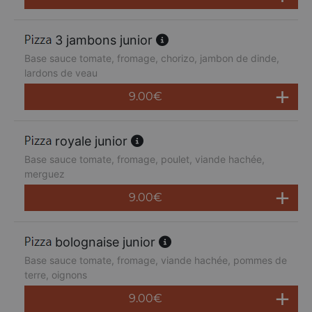
3 jambons junior
Base sauce tomate, fromage, chorizo, jambon de dinde,
lardons de veau
9.00
€
royale junior
Base sauce tomate, fromage, poulet, viande hachée,
merguez
9.00
€
bolognaise junior
Base sauce tomate, fromage, viande hachée, pommes de
terre, oignons
9.00
€