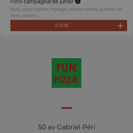
campagnarde junior
Base crème fraîche, fromage, viande hachée, pommes de
terre, oignons
9.00
€
50 av Gabriel Péri