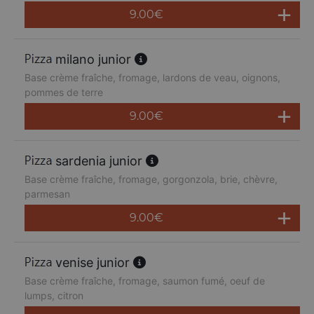
9.00
€
milano junior
Base crème fraîche, fromage, lardons de veau, oignons,
pommes de terre
9.00
€
sardenia junior
Base crème fraîche, fromage, gorgonzola, brie, chèvre,
parmesan
9.00
€
venise junior
Base crème fraîche, fromage, saumon fumé, oeuf de
lumps, citron