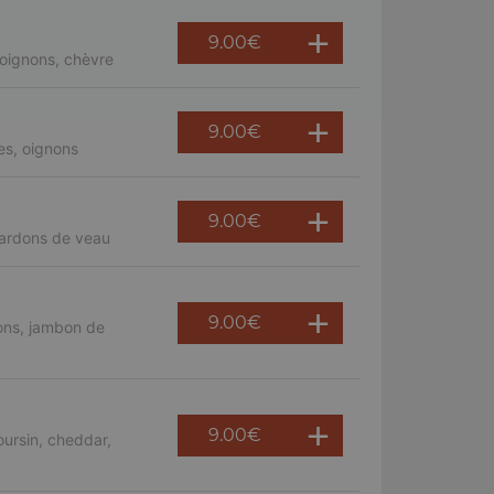
9.00
€
oignons, chèvre
9.00
€
es, oignons
9.00
€
lardons de veau
9.00
€
ons, jambon de
9.00
€
ursin, cheddar,