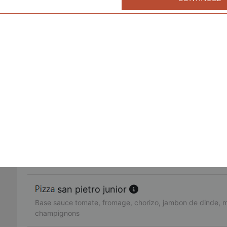
fruits de mer junior
Base sauce tomate, fromage, cocktail de fruits de mer, ail,
américaine junior
Base sauce tomate, fromage, bacon de dinde, oignons, cr
fajitas junior
Base sauce tomate, fromage, poulet, oignons, poivrons
pacifico junior
Base sauce tomate, fromage, saumon fumé, oeufs de lump
citron
san pietro junior
Base sauce tomate, fromage, chorizo, jambon de dinde, 
champignons