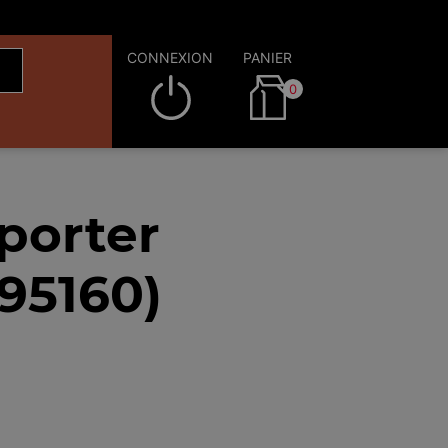
CONNEXION
PANIER
0
porter
95160)