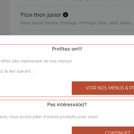
thon junior
Base sauce tomate, fromage, fromage, thon, oeuf, olives
3 jambons junior
Base sauce tomate, fromage, chorizo, jambon de dinde, l
Profitez-en!!!
ofiter dès maintenant de nos menus!
royale junior
z le lien suivant :
Base sauce tomate, fromage, poulet, viande hachée, mer
bolognaise junior
VOIR NOS MENUS & P
Base sauce tomate, fromage, viande hachée, pommes de 
Pas intéressé(e)?
4 saisons junior
ave, nous avons plein d'autres produits pour vous!
Base sauce tomate, fromage, jambon de dinde, champigno
poivrons, olives
CONTINUEZ