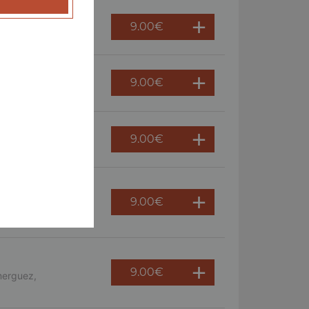
9.00
€
 persil
9.00
€
ème fraîche, oeuf
9.00
€
9.00
€
s, crème fraîche,
9.00
€
merguez,