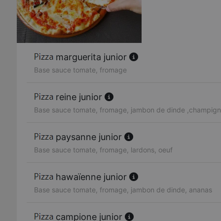
marguerita junior
Base sauce tomate, fromage
reine junior
Base sauce tomate, fromage, jambon de dinde ,champig
paysanne junior
Base sauce tomate, fromage, lardons, oeuf
hawaïenne junior
Base sauce tomate, fromage, jambon de dinde, ananas
campione junior