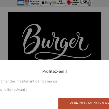
Profitez-en!!!
ofiter dès maintenant de nos menus!
z le lien suivant :
N
VOIR NOS MENUS & P