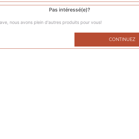
Pas intéressé(e)?
ave, nous avons plein d'autres produits pour vous!
Menu kids nuggets
CONTINUEZ
6 nuggets 1 portion de frites 1 capri-sun 1 compote
Menu kids cheeseburger
1 cheeseburger 1 portion de frites 1 capri-sun 1 compote