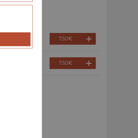
7.50
€
7.50
€