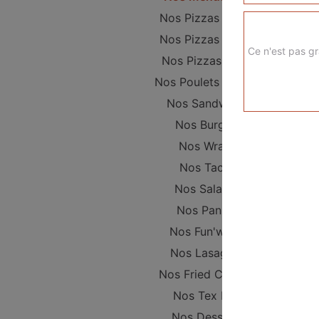
Nos Pizzas Junior
Nos Pizzas Sénior
Ce n'est pas gr
Nos Pizzas Méga
Nos Poulets Braisés
Nos Sandwichs
Nos Burgers
Nos Wraps
Nos Tacos
Nos Salades
Nos Paninis
Nos Fun'wichs
Nos Lasagnes
Nos Fried Chicken
Nos Tex Mex
Nos Desserts