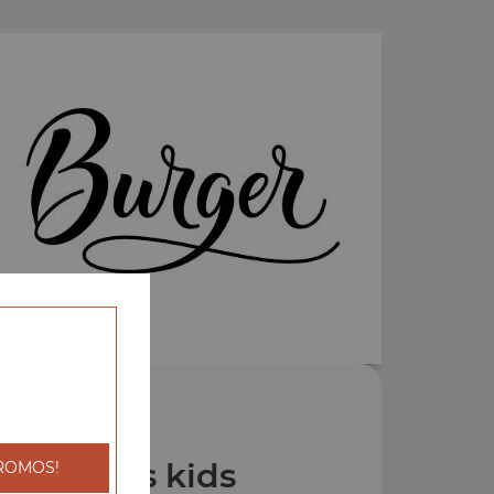
os Menus kids
ROMOS!