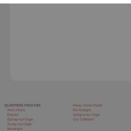
QUARTIERS PROCHES
Paray Vieille Poste
Athis Mons
Ris-Orangis
Draveil
Savigny sur Orge
Épinay-sur-Orge
Viry Châtillon
Juvisy sur Orge
Morangis