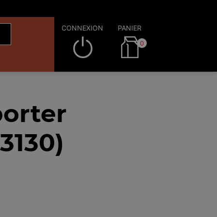
CONNEXION
PANIER
0
orter
3130)