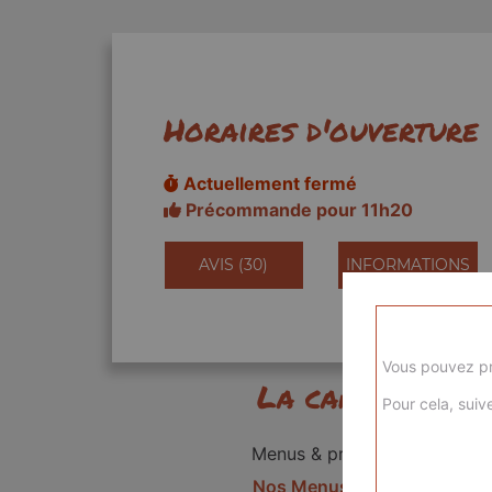
Horaires d'ouverture
Actuellement fermé
Précommande pour 11h20
AVIS (30)
INFORMATIONS
Vous pouvez pr
La carte
Pour cela, suive
Menus & promos
Nos Menus kids