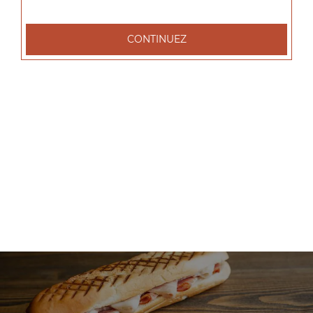
+
CONTINUEZ
Nos Salades
salade tenders, salade chèvre chaud, salade parisienne, ...
+