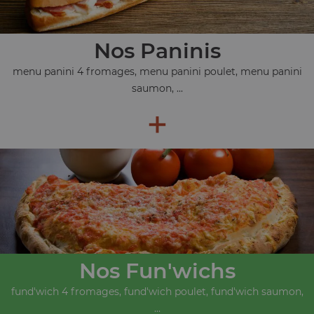
Nos Paninis
menu panini 4 fromages, menu panini poulet, menu panini
saumon, ...
+
Nos Fun'wichs
fund'wich 4 fromages, fund'wich poulet, fund'wich saumon,
...