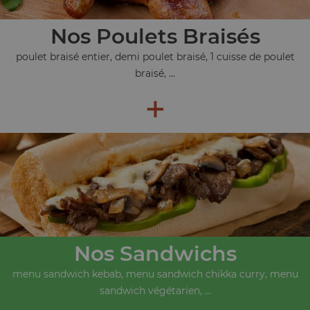
Nos Poulets Braisés
poulet braisé entier, demi poulet braisé, 1 cuisse de poulet
braisé, ...
+
Nos Sandwichs
menu sandwich kebab, menu sandwich chikka curry, menu
sandwich végétarien, ...