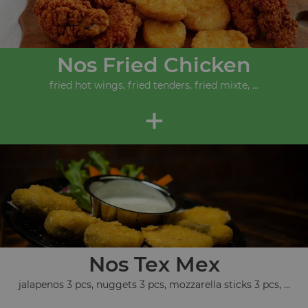
Nos Fried Chicken
fried hot wings, fried tenders, fried mixte, ...
+
Nos Tex Mex
jalapenos 3 pcs, nuggets 3 pcs, mozzarella sticks 3 pcs, ...