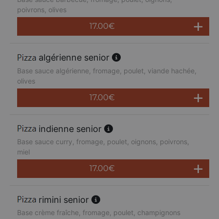
poivrons, olives
17.00
€
algérienne senior
Base sauce algérienne, fromage, poulet, viande hachée,
olives
17.00
€
indienne senior
Base sauce curry, fromage, poulet, oignons, poivrons,
miel
17.00
€
rimini senior
Base crème fraîche, fromage, poulet, champignons