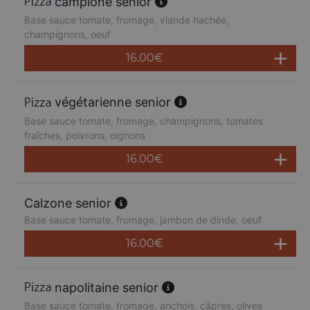
campione senior
Base sauce tomate, fromage, viande hachée,
champignons, oeuf
16.00
€
végétarienne senior
Base sauce tomate, fromage, champignons, tomates
fraîches, poivrons, oignons
16.00
€
Calzone senior
Base sauce tomate, fromage, jambon de dinde, oeuf
16.00
€
napolitaine senior
Base sauce tomate, fromage, anchois, câpres, olives