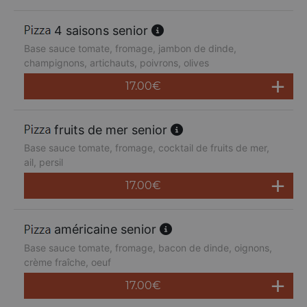
4 saisons senior
Base sauce tomate, fromage, jambon de dinde,
champignons, artichauts, poivrons, olives
17.00
€
fruits de mer senior
Base sauce tomate, fromage, cocktail de fruits de mer,
ail, persil
17.00
€
américaine senior
Base sauce tomate, fromage, bacon de dinde, oignons,
crème fraîche, oeuf
17.00
€