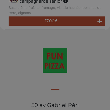
campagnarde senior
Base crème fraîche, fromage, viande hachée, pommes de
terre, oignons
17.00
€
50 av Gabriel Péri