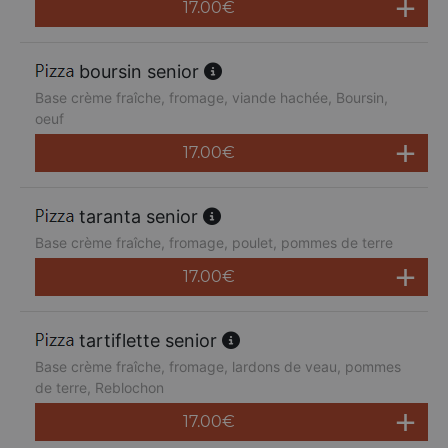
17.00
€
boursin senior
Base crème fraîche, fromage, viande hachée, Boursin,
oeuf
17.00
€
taranta senior
Base crème fraîche, fromage, poulet, pommes de terre
17.00
€
tartiflette senior
Base crème fraîche, fromage, lardons de veau, pommes
de terre, Reblochon
17.00
€