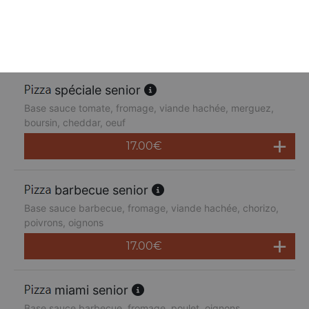
Base sauce tomate, fromage, poulet, poivrons,
champignons, jambon de dinde, cheddar
17.00
€
spéciale senior
Base sauce tomate, fromage, viande hachée, merguez,
boursin, cheddar, oeuf
17.00
€
barbecue senior
Base sauce barbecue, fromage, viande hachée, chorizo,
poivrons, oignons
17.00
€
miami senior
Base sauce barbecue, fromage, poulet, oignons,