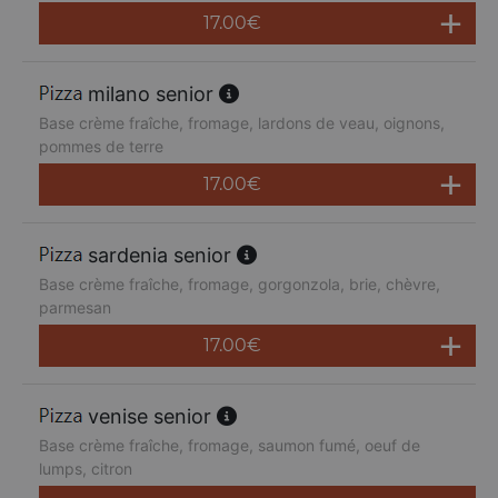
17.00
€
milano senior
Base crème fraîche, fromage, lardons de veau, oignons,
pommes de terre
17.00
€
sardenia senior
Base crème fraîche, fromage, gorgonzola, brie, chèvre,
parmesan
17.00
€
venise senior
Base crème fraîche, fromage, saumon fumé, oeuf de
lumps, citron