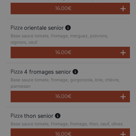
16.00
€
orientale senior
Base sauce tomate, fromage, merguez, poivrons,
oignons, oeuf
16.00
€
4 fromages senior
Base sauce tomate, fromage, gorgonzola, brie, chèvre,
parmesan
16.00
€
thon senior
Base sauce tomate, fromage, fromage, thon, oeuf, olives
16.00
€