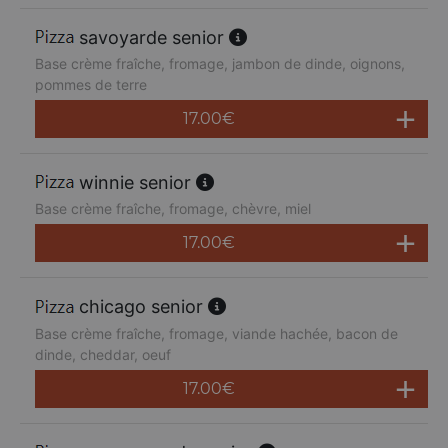
savoyarde senior
Base crème fraîche, fromage, jambon de dinde, oignons,
pommes de terre
17.00
€
winnie senior
Base crème fraîche, fromage, chèvre, miel
17.00
€
chicago senior
Base crème fraîche, fromage, viande hachée, bacon de
dinde, cheddar, oeuf
17.00
€