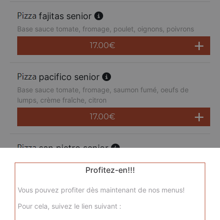
fajitas senior
Base sauce tomate, fromage, poulet, oignons, poivrons
17.00
€
pacifico senior
Base sauce tomate, fromage, saumon fumé, oeufs de
lumps, crème fraîche, citron
17.00
€
san pietro senior
Base sauce tomate, fromage, chorizo, jambon de dinde,
Profitez-en!!!
merguez, champignons
17.00
€
Vous pouvez profiter dès maintenant de nos menus!
Pour cela, suivez le lien suivant :
sicilienne senior