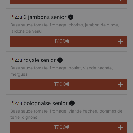
3 jambons senior
Base sauce tomate, fromage, chorizo, jambon de dinde,
lardons de veau
17.00
€
royale senior
Base sauce tomate, fromage, poulet, viande hachée,
merguez
17.00
€
bolognaise senior
Base sauce tomate, fromage, viande hachée, pommes de
terre, oignons
17.00
€