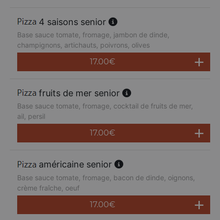
4 saisons senior
Base sauce tomate, fromage, jambon de dinde,
champignons, artichauts, poivrons, olives
17.00
€
fruits de mer senior
Base sauce tomate, fromage, cocktail de fruits de mer,
ail, persil
17.00
€
américaine senior
Base sauce tomate, fromage, bacon de dinde, oignons,
crème fraîche, oeuf
17.00
€