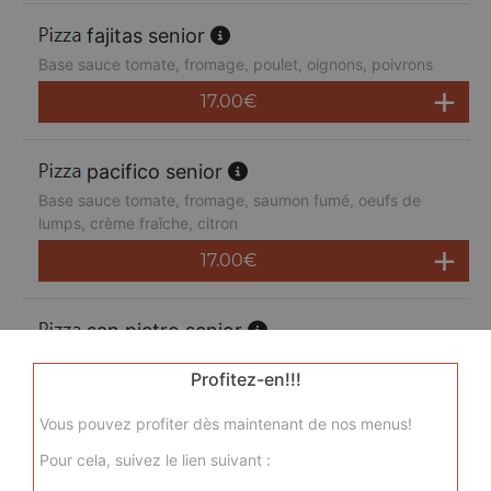
fajitas senior
Base sauce tomate, fromage, poulet, oignons, poivrons
17.00
€
pacifico senior
Base sauce tomate, fromage, saumon fumé, oeufs de
lumps, crème fraîche, citron
17.00
€
san pietro senior
Base sauce tomate, fromage, chorizo, jambon de dinde,
Profitez-en!!!
merguez, champignons
17.00
€
Vous pouvez profiter dès maintenant de nos menus!
Pour cela, suivez le lien suivant :
sicilienne senior