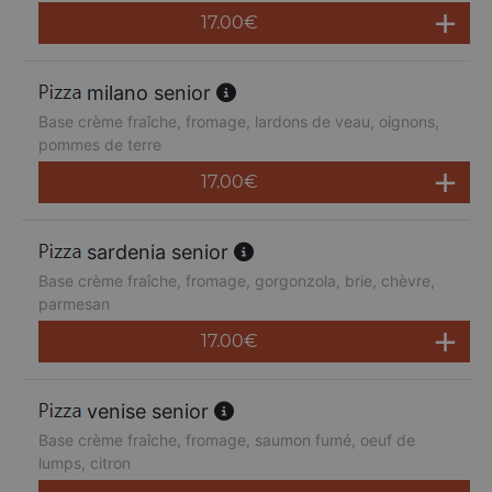
17.00
€
milano senior
Base crème fraîche, fromage, lardons de veau, oignons,
pommes de terre
17.00
€
sardenia senior
Base crème fraîche, fromage, gorgonzola, brie, chèvre,
parmesan
17.00
€
venise senior
Base crème fraîche, fromage, saumon fumé, oeuf de
lumps, citron