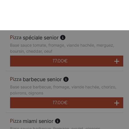
Base sauce tomate, fromage, poulet, poivrons,
champignons, jambon de dinde, cheddar
17.00
€
spéciale senior
Base sauce tomate, fromage, viande hachée, merguez,
boursin, cheddar, oeuf
17.00
€
barbecue senior
Base sauce barbecue, fromage, viande hachée, chorizo,
poivrons, oignons
17.00
€
miami senior
Base sauce barbecue, fromage, poulet, oignons,