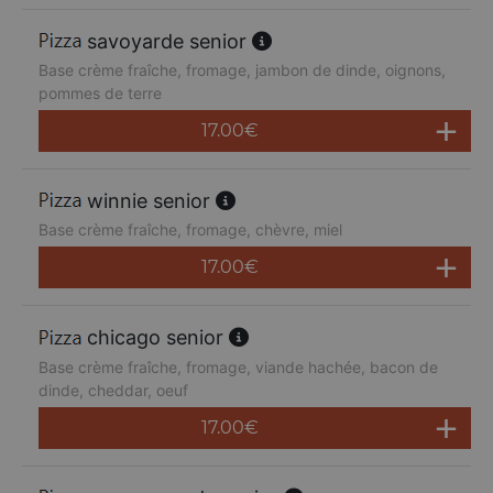
savoyarde senior
Base crème fraîche, fromage, jambon de dinde, oignons,
pommes de terre
17.00
€
winnie senior
Base crème fraîche, fromage, chèvre, miel
17.00
€
chicago senior
Base crème fraîche, fromage, viande hachée, bacon de
dinde, cheddar, oeuf
17.00
€