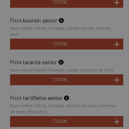
17.00
€
boursin senior
Base crème fraîche, fromage, viande hachée, Boursin,
oeuf
17.00
€
taranta senior
Base crème fraîche, fromage, poulet, pommes de terre
17.00
€
tartiflette senior
Base crème fraîche, fromage, lardons de veau, pommes
de terre, Reblochon
17.00
€