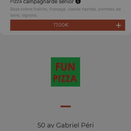
campagnarde senior
Base crème fraîche, fromage, viande hachée, pommes de
terre, oignons
17.00
€
50 av Gabriel Péri