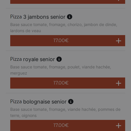
3 jambons senior
Base sauce tomate, fromage, chorizo, jambon de dinde,
lardons de veau
17.00
€
royale senior
Base sauce tomate, fromage, poulet, viande hachée,
merguez
17.00
€
bolognaise senior
Base sauce tomate, fromage, viande hachée, pommes de
terre, oignons
17.00
€