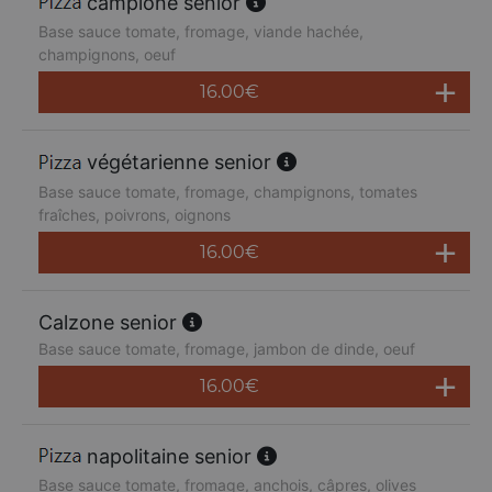
campione senior
Base sauce tomate, fromage, viande hachée,
champignons, oeuf
16.00
€
végétarienne senior
Base sauce tomate, fromage, champignons, tomates
fraîches, poivrons, oignons
16.00
€
Calzone senior
Base sauce tomate, fromage, jambon de dinde, oeuf
16.00
€
napolitaine senior
Base sauce tomate, fromage, anchois, câpres, olives