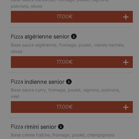
poivrons, olives
17.00
€
algérienne senior
Base sauce algérienne, fromage, poulet, viande hachée,
olives
17.00
€
indienne senior
Base sauce curry, fromage, poulet, oignons, poivrons,
miel
17.00
€
rimini senior
Base crème fraîche, fromage, poulet, champignons