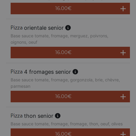
16.00
€
orientale senior
Base sauce tomate, fromage, merguez, poivrons,
oignons, oeuf
16.00
€
4 fromages senior
Base sauce tomate, fromage, gorgonzola, brie, chèvre,
parmesan
16.00
€
thon senior
Base sauce tomate, fromage, fromage, thon, oeuf, olives
16.00
€