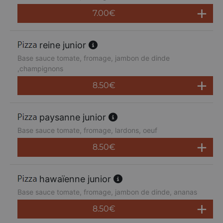
7.00
€
reine junior
Base sauce tomate, fromage, jambon de dinde
,champignons
8.50
€
paysanne junior
Base sauce tomate, fromage, lardons, oeuf
8.50
€
hawaïenne junior
Base sauce tomate, fromage, jambon de dinde, ananas
8.50
€