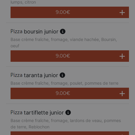
lumps, citron
9.00
€
boursin junior
Base crème fraîche, fromage, viande hachée, Boursin,
oeuf
9.00
€
taranta junior
Base crème fraîche, fromage, poulet, pommes de terre
9.00
€
tartiflette junior
Base crème fraîche, fromage, lardons de veau, pommes
de terre, Reblochon