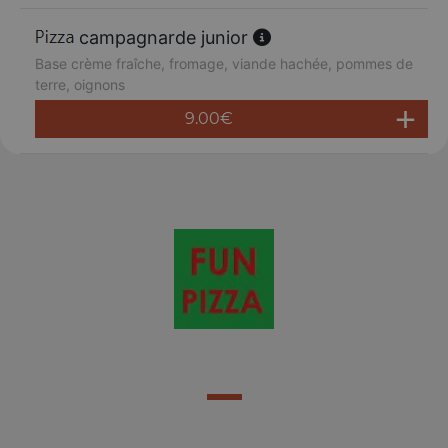
campagnarde junior
Base crème fraîche, fromage, viande hachée, pommes de
terre, oignons
9.00
€