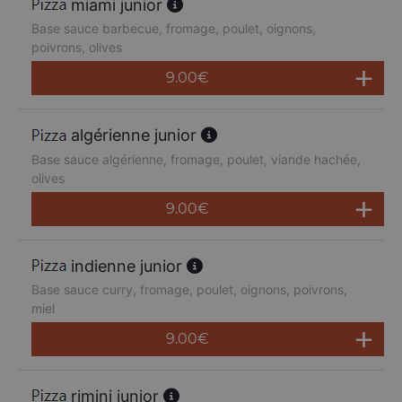
miami junior
Base sauce barbecue, fromage, poulet, oignons,
poivrons, olives
9.00
€
algérienne junior
Base sauce algérienne, fromage, poulet, viande hachée,
olives
9.00
€
indienne junior
Base sauce curry, fromage, poulet, oignons, poivrons,
miel
9.00
€
rimini junior