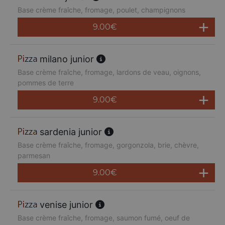
Base crème fraîche, fromage, poulet, champignons
9.00
€
milano junior
Base crème fraîche, fromage, lardons de veau, oignons,
pommes de terre
9.00
€
sardenia junior
Base crème fraîche, fromage, gorgonzola, brie, chèvre,
parmesan
9.00
€
venise junior
Base crème fraîche, fromage, saumon fumé, oeuf de