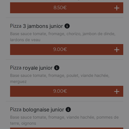
8.50
€
3 jambons junior
Base sauce tomate, fromage, chorizo, jambon de dinde,
lardons de veau
9.00
€
royale junior
Base sauce tomate, fromage, poulet, viande hachée,
merguez
9.00
€
bolognaise junior
Base sauce tomate, fromage, viande hachée, pommes de
terre, oignons