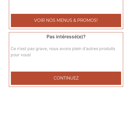
sicilienne junior
Base sauce tomate, fromage, jambon de dinde, poivrons,
VOIR NOS MENUS & PROMOS!
oignons, chèvre
9.00
€
Pas intéressé(e)?
Ce n'est pas grave, nous avons plein d'autres produits
del grec junior
pour vous!
Base sauce tomate, fromage, viande grec, tomates
fraîches, oignons
9.00
€
CONTINUEZ
raclette junior
Base sauce tomate, fromage, raclette, pommes de terre,
lardons de veau
9.00
€