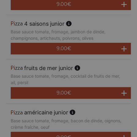
9.00
€
4 saisons junior
Base sauce tomate, fromage, jambon de dinde,
champignons, artichauts, poivrons, olives
9.00
€
fruits de mer junior
Base sauce tomate, fromage, cocktail de fruits de mer,
ail, persil
9.00
€
américaine junior
Base sauce tomate, fromage, bacon de dinde, oignons,
crème fraîche, oeuf