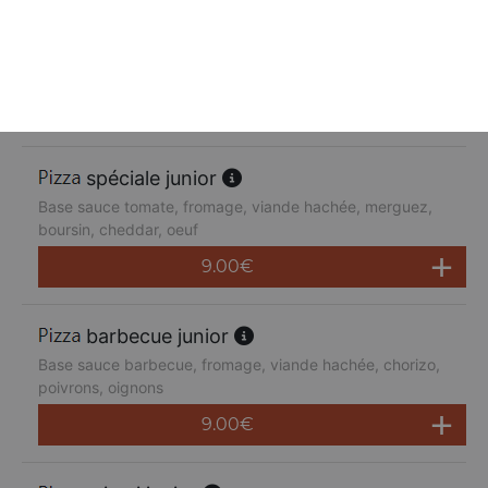
suprême junior
Base sauce tomate, fromage, poulet, poivrons,
champignons, jambon de dinde, cheddar
9.00
€
spéciale junior
Base sauce tomate, fromage, viande hachée, merguez,
boursin, cheddar, oeuf
9.00
€
barbecue junior
Base sauce barbecue, fromage, viande hachée, chorizo,
poivrons, oignons
9.00
€