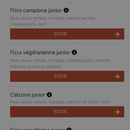
campione junior
Base sauce tomate, fromage, viande hachée,
champignons, oeuf
8.50
€
végétarienne junior
Base sauce tomate, fromage, champignons, tomates
fraîches, poivrons, oignons
8.50
€
Calzone junior
Base sauce tomate, fromage, jambon de dinde, oeuf
8.50
€