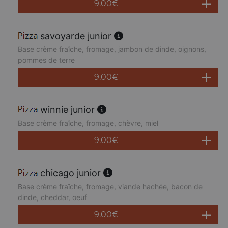
9.00
€
savoyarde junior
Base crème fraîche, fromage, jambon de dinde, oignons,
pommes de terre
9.00
€
winnie junior
Base crème fraîche, fromage, chèvre, miel
9.00
€
chicago junior
Base crème fraîche, fromage, viande hachée, bacon de
dinde, cheddar, oeuf
9.00
€