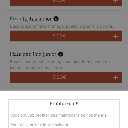
9.00
€
fajitas junior
Base sauce tomate, fromage, poulet, oignons, poivrons
9.00
€
pacifico junior
Base sauce tomate, fromage, saumon fumé, oeufs de
lumps, crème fraîche, citron
9.00
€
san pietro junior
Base sauce tomate, fromage, chorizo, jambon de dinde,
Profitez-en!!!
merguez, champignons
Vous pouvez profiter dès maintenant de nos menus!
9.00
€
Pour cela, suivez le lien suivant :