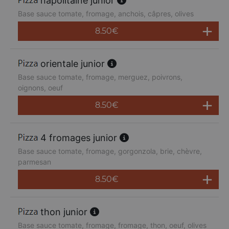
napolitaine junior
Base sauce tomate, fromage, anchois, câpres, olives
8.50
€
orientale junior
Base sauce tomate, fromage, merguez, poivrons,
oignons, oeuf
8.50
€
4 fromages junior
Base sauce tomate, fromage, gorgonzola, brie, chèvre,
parmesan
8.50
€
thon junior
Base sauce tomate, fromage, fromage, thon, oeuf, olives