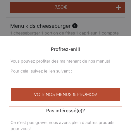
7.50
€
Menu kids cheeseburger
1 cheeseburger 1 portion de frites 1 capri-sun 1 compote
7.50
€
Profitez-en!!!
Vous pouvez profiter dès maintenant de nos menus!
Pour cela, suivez le lien suivant :
VOIR NOS MENUS & PROMOS!
Pas intéressé(e)?
Ce n'est pas grave, nous avons plein d'autres produits
pour vous!