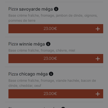
savoyarde méga
Base crème fraîche, fromage, jambon de dinde, oignons,
pommes de terre
23.00
€
winnie méga
Base crème fraîche, fromage, chèvre, miel
23.00
€
chicago méga
Base crème fraîche, fromage, viande hachée, bacon de
dinde, cheddar, oeuf
23.00
€