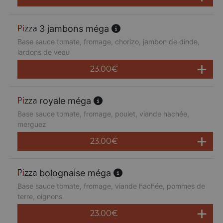
3 jambons méga
Base sauce tomate, fromage, chorizo, jambon de dinde,
lardons de veau
23.00
€
royale méga
Base sauce tomate, fromage, poulet, viande hachée,
merguez
23.00
€
bolognaise méga
Base sauce tomate, fromage, viande hachée, pommes de
terre, oignons
23.00
€