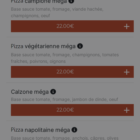
campione méga
Base sauce tomate, fromage, viande hachée,
champignons, oeuf
22.00
€
végétarienne méga
Base sauce tomate, fromage, champignons, tomates
fraîches, poivrons, oignons
22.00
€
Calzone méga
Base sauce tomate, fromage, jambon de dinde, oeuf
22.00
€
napolitaine méga
Base sauce tomate, fromage, anchois, câpres, olives