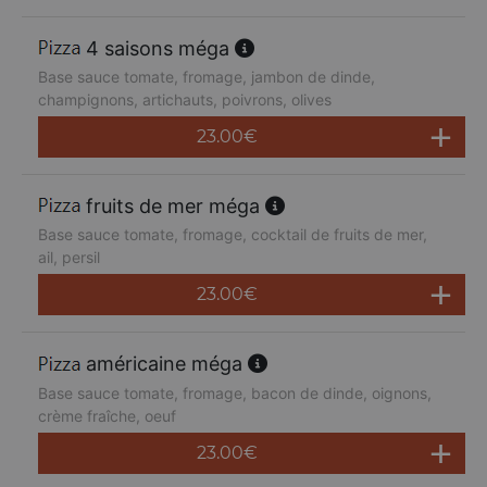
4 saisons méga
Base sauce tomate, fromage, jambon de dinde,
champignons, artichauts, poivrons, olives
23.00
€
fruits de mer méga
Base sauce tomate, fromage, cocktail de fruits de mer,
ail, persil
23.00
€
américaine méga
Base sauce tomate, fromage, bacon de dinde, oignons,
crème fraîche, oeuf
23.00
€