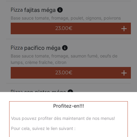
fajitas méga
Base sauce tomate, fromage, poulet, oignons, poivrons
23.00
€
pacifico méga
Base sauce tomate, fromage, saumon fumé, oeufs de
lumps, crème fraîche, citron
23.00
€
san pietro méga
Base sauce tomate, fromage, chorizo, jambon de dinde,
Profitez-en!!!
merguez, champignons
23.00
€
Vous pouvez profiter dès maintenant de nos menus!
Pour cela, suivez le lien suivant :
sicilienne méga