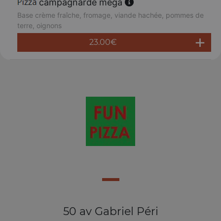
campagnarde méga
Base crème fraîche, fromage, viande hachée, pommes de
terre, oignons
23.00
€
50 av Gabriel Péri