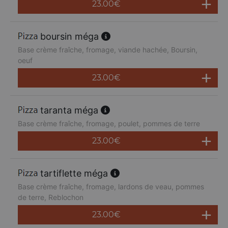
23.00
€
boursin méga
Base crème fraîche, fromage, viande hachée, Boursin,
oeuf
23.00
€
taranta méga
Base crème fraîche, fromage, poulet, pommes de terre
23.00
€
tartiflette méga
Base crème fraîche, fromage, lardons de veau, pommes
de terre, Reblochon
23.00
€