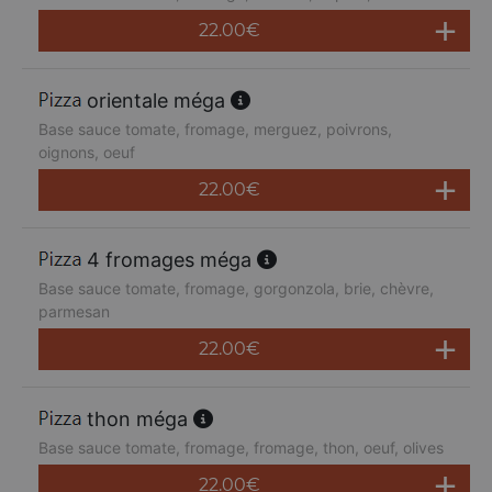
22.00
€
orientale méga
Base sauce tomate, fromage, merguez, poivrons,
oignons, oeuf
22.00
€
4 fromages méga
Base sauce tomate, fromage, gorgonzola, brie, chèvre,
parmesan
22.00
€
thon méga
Base sauce tomate, fromage, fromage, thon, oeuf, olives
22.00
€