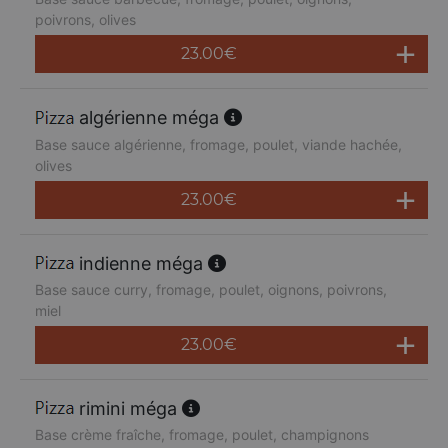
poivrons, olives
23.00
€
algérienne méga
Base sauce algérienne, fromage, poulet, viande hachée,
olives
23.00
€
indienne méga
Base sauce curry, fromage, poulet, oignons, poivrons,
miel
23.00
€
rimini méga
Base crème fraîche, fromage, poulet, champignons