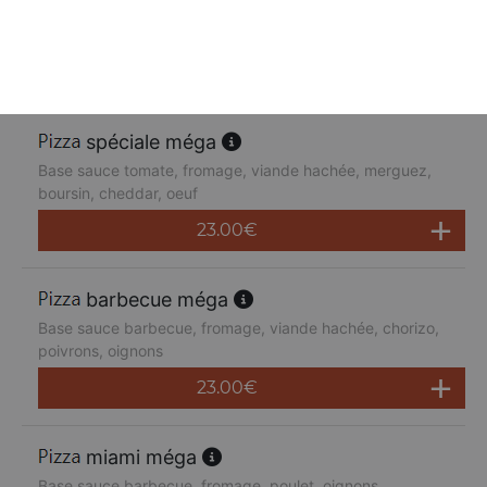
Base sauce tomate, fromage, poulet, poivrons,
champignons, jambon de dinde, cheddar
23.00
€
spéciale méga
Base sauce tomate, fromage, viande hachée, merguez,
boursin, cheddar, oeuf
23.00
€
barbecue méga
Base sauce barbecue, fromage, viande hachée, chorizo,
poivrons, oignons
23.00
€
miami méga
Base sauce barbecue, fromage, poulet, oignons,