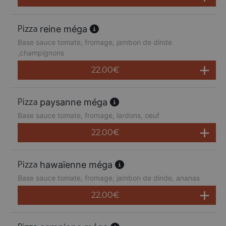
reine méga
Base sauce tomate, fromage, jambon de dinde
,champignons
22.00
€
paysanne méga
Base sauce tomate, fromage, lardons, oeuf
22.00
€
hawaïenne méga
Base sauce tomate, fromage, jambon de dinde, ananas
22.00
€