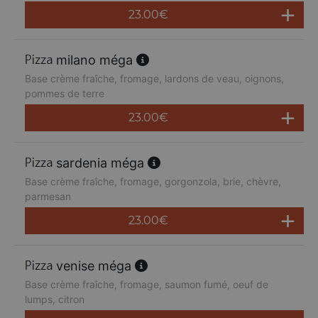
23.00
€
milano méga
Base crème fraîche, fromage, lardons de veau, oignons,
pommes de terre
23.00
€
sardenia méga
Base crème fraîche, fromage, gorgonzola, brie, chèvre,
parmesan
23.00
€
venise méga
Base crème fraîche, fromage, saumon fumé, oeuf de
lumps, citron