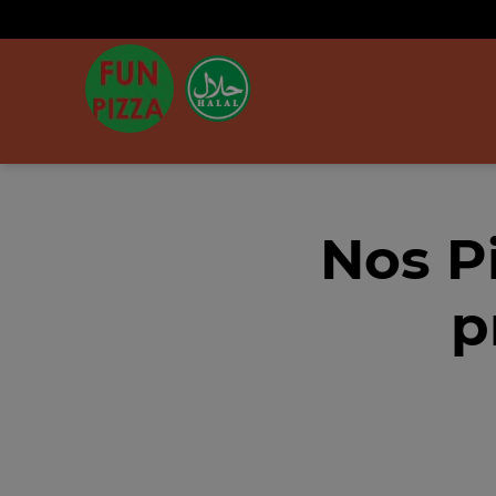
Nos P
p