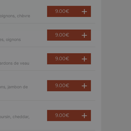
9.00
€
oignons, chèvre
9.00
€
es, oignons
9.00
€
lardons de veau
9.00
€
ons, jambon de
9.00
€
ursin, cheddar,