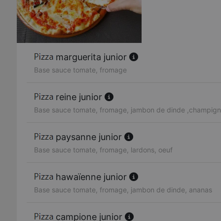
marguerita junior
Base sauce tomate, fromage
reine junior
Base sauce tomate, fromage, jambon de dinde ,champig
paysanne junior
Base sauce tomate, fromage, lardons, oeuf
hawaïenne junior
Base sauce tomate, fromage, jambon de dinde, ananas
campione junior