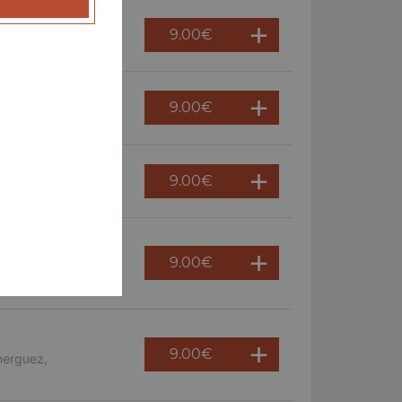
9.00
€
 persil
9.00
€
ème fraîche, oeuf
9.00
€
9.00
€
s, crème fraîche,
9.00
€
merguez,