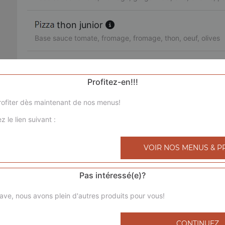
thon junior
Base sauce tomate, fromage, fromage, thon, oeuf, olives
3 jambons junior
Base sauce tomate, fromage, chorizo, jambon de dinde, l
Profitez-en!!!
ofiter dès maintenant de nos menus!
royale junior
z le lien suivant :
Base sauce tomate, fromage, poulet, viande hachée, mer
bolognaise junior
VOIR NOS MENUS & P
Base sauce tomate, fromage, viande hachée, pommes de 
Pas intéressé(e)?
4 saisons junior
ave, nous avons plein d'autres produits pour vous!
Base sauce tomate, fromage, jambon de dinde, champigno
poivrons, olives
CONTINUEZ