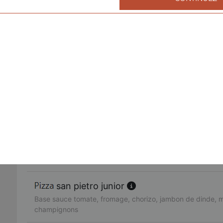
fruits de mer junior
Base sauce tomate, fromage, cocktail de fruits de mer, ail,
américaine junior
Base sauce tomate, fromage, bacon de dinde, oignons, cr
fajitas junior
Base sauce tomate, fromage, poulet, oignons, poivrons
pacifico junior
Base sauce tomate, fromage, saumon fumé, oeufs de lump
citron
san pietro junior
Base sauce tomate, fromage, chorizo, jambon de dinde, 
champignons