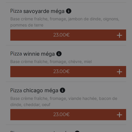
savoyarde méga
Base crème fraîche, fromage, jambon de dinde, oignons,
pommes de terre
23.00
€
winnie méga
Base crème fraîche, fromage, chèvre, miel
23.00
€
chicago méga
Base crème fraîche, fromage, viande hachée, bacon de
dinde, cheddar, oeuf
23.00
€