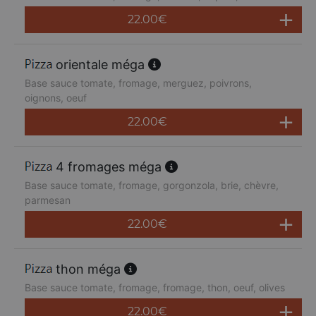
22.00
€
orientale méga
Base sauce tomate, fromage, merguez, poivrons,
oignons, oeuf
22.00
€
4 fromages méga
Base sauce tomate, fromage, gorgonzola, brie, chèvre,
parmesan
22.00
€
thon méga
Base sauce tomate, fromage, fromage, thon, oeuf, olives
22.00
€