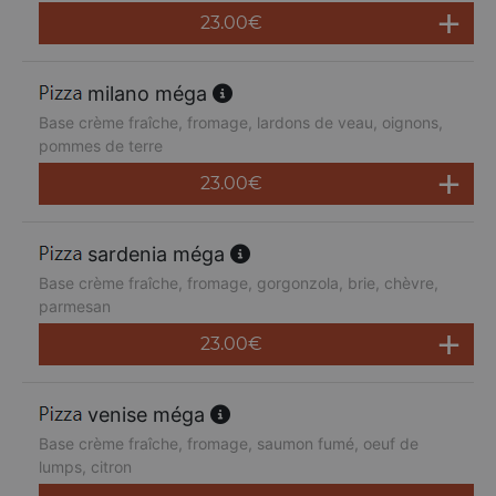
23.00
€
milano méga
Base crème fraîche, fromage, lardons de veau, oignons,
pommes de terre
23.00
€
sardenia méga
Base crème fraîche, fromage, gorgonzola, brie, chèvre,
parmesan
23.00
€
venise méga
Base crème fraîche, fromage, saumon fumé, oeuf de
lumps, citron