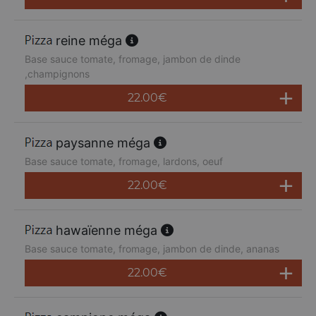
reine méga
Base sauce tomate, fromage, jambon de dinde
,champignons
22.00
€
paysanne méga
Base sauce tomate, fromage, lardons, oeuf
22.00
€
hawaïenne méga
Base sauce tomate, fromage, jambon de dinde, ananas
22.00
€