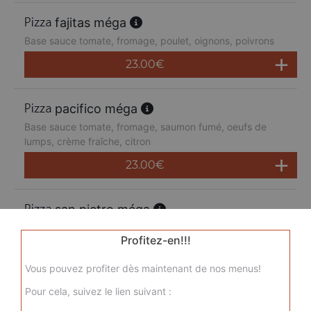
fajitas méga
Base sauce tomate, fromage, poulet, oignons, poivrons
23.00
€
pacifico méga
Base sauce tomate, fromage, saumon fumé, oeufs de
lumps, crème fraîche, citron
23.00
€
san pietro méga
Base sauce tomate, fromage, chorizo, jambon de dinde,
Profitez-en!!!
merguez, champignons
23.00
€
Vous pouvez profiter dès maintenant de nos menus!
Pour cela, suivez le lien suivant :
sicilienne méga