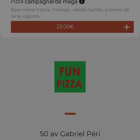
campagnarde méga
Base crème fraîche, fromage, viande hachée, pommes de
terre, oignons
23.00
€
50 av Gabriel Péri