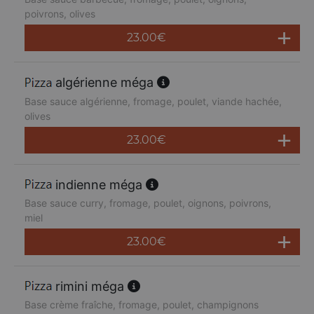
poivrons, olives
23.00
€
algérienne méga
Base sauce algérienne, fromage, poulet, viande hachée,
olives
23.00
€
indienne méga
Base sauce curry, fromage, poulet, oignons, poivrons,
miel
23.00
€
rimini méga
Base crème fraîche, fromage, poulet, champignons