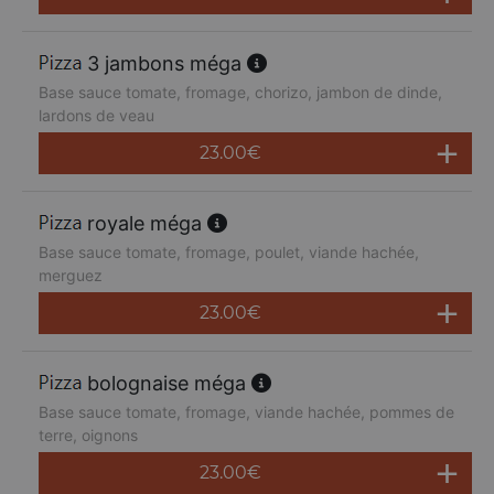
3 jambons méga
Base sauce tomate, fromage, chorizo, jambon de dinde,
lardons de veau
23.00
€
royale méga
Base sauce tomate, fromage, poulet, viande hachée,
merguez
23.00
€
bolognaise méga
Base sauce tomate, fromage, viande hachée, pommes de
terre, oignons
23.00
€