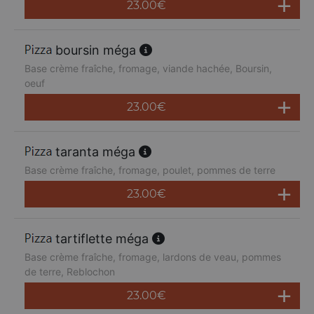
23.00
€
boursin méga
Base crème fraîche, fromage, viande hachée, Boursin,
oeuf
23.00
€
taranta méga
Base crème fraîche, fromage, poulet, pommes de terre
23.00
€
tartiflette méga
Base crème fraîche, fromage, lardons de veau, pommes
de terre, Reblochon
23.00
€