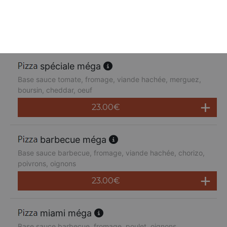
Base sauce tomate, fromage, poulet, poivrons,
champignons, jambon de dinde, cheddar
23.00
€
spéciale méga
Base sauce tomate, fromage, viande hachée, merguez,
boursin, cheddar, oeuf
23.00
€
barbecue méga
Base sauce barbecue, fromage, viande hachée, chorizo,
poivrons, oignons
23.00
€
miami méga
Base sauce barbecue, fromage, poulet, oignons,