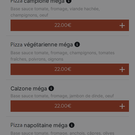
campione méga
Base sauce tomate, fromage, viande hachée,
champignons, oeuf
22.00
€
végétarienne méga
Base sauce tomate, fromage, champignons, tomates
fraîches, poivrons, oignons
22.00
€
Calzone méga
Base sauce tomate, fromage, jambon de dinde, oeuf
22.00
€
napolitaine méga
Base sauce tomate, fromage, anchois, câpres, olives