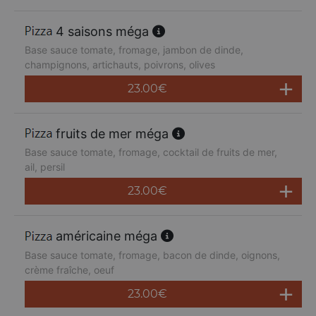
4 saisons méga
Base sauce tomate, fromage, jambon de dinde,
champignons, artichauts, poivrons, olives
23.00
€
fruits de mer méga
Base sauce tomate, fromage, cocktail de fruits de mer,
ail, persil
23.00
€
américaine méga
Base sauce tomate, fromage, bacon de dinde, oignons,
crème fraîche, oeuf
23.00
€