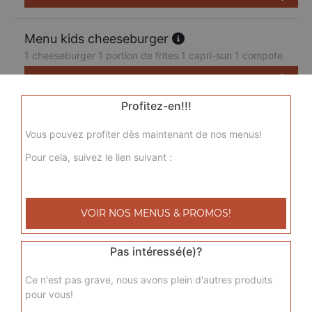
Menu kids cheeseburger
1 cheeseburger 1 portion de frites 1 capri-sun 1 compote
7.50
€
Profitez-en!!!
Vous pouvez profiter dès maintenant de nos menus!
Pour cela, suivez le lien suivant :
VOIR NOS MENUS & PROMOS!
Pas intéressé(e)?
Ce n'est pas grave, nous avons plein d'autres produits
pour vous!