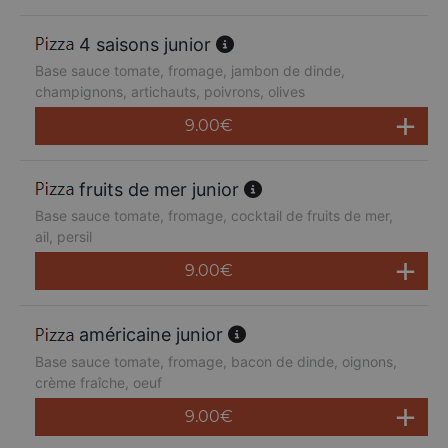
4 saisons junior
Base sauce tomate, fromage, jambon de dinde,
champignons, artichauts, poivrons, olives
9.00
€
fruits de mer junior
Base sauce tomate, fromage, cocktail de fruits de mer,
ail, persil
9.00
€
américaine junior
Base sauce tomate, fromage, bacon de dinde, oignons,
crème fraîche, oeuf
9.00
€