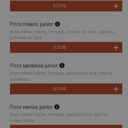
9.00
€
milano junior
Base crème fraîche, fromage, lardons de veau, oignons,
pommes de terre
9.00
€
sardenia junior
Base crème fraîche, fromage, gorgonzola, brie, chèvre,
parmesan
9.00
€
venise junior
Base crème fraîche, fromage, saumon fumé, oeuf de
lumps, citron