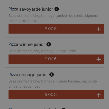
savoyarde junior
Base crème fraîche, fromage, jambon de dinde, oignons,
pommes de terre
9.00
€
winnie junior
Base crème fraîche, fromage, chèvre, miel
9.00
€
chicago junior
Base crème fraîche, fromage, viande hachée, bacon de
dinde, cheddar, oeuf
9.00
€