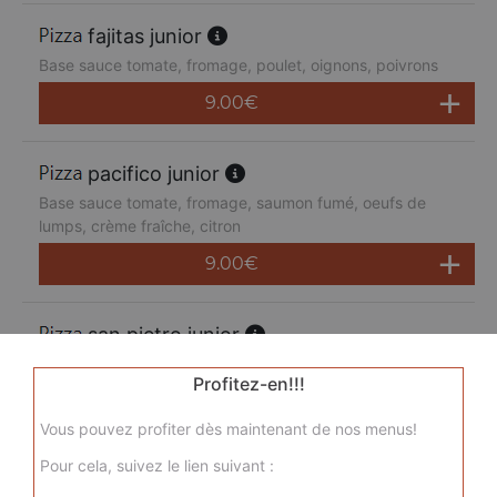
fajitas junior
Base sauce tomate, fromage, poulet, oignons, poivrons
9.00
€
pacifico junior
Base sauce tomate, fromage, saumon fumé, oeufs de
lumps, crème fraîche, citron
9.00
€
san pietro junior
Base sauce tomate, fromage, chorizo, jambon de dinde,
Profitez-en!!!
merguez, champignons
9.00
€
Vous pouvez profiter dès maintenant de nos menus!
Pour cela, suivez le lien suivant :
sicilienne junior