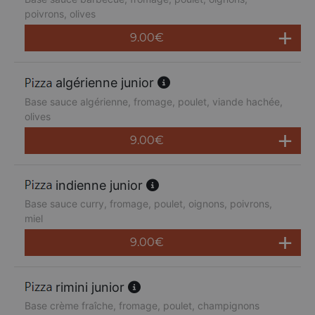
poivrons, olives
9.00
€
algérienne junior
Base sauce algérienne, fromage, poulet, viande hachée,
olives
9.00
€
indienne junior
Base sauce curry, fromage, poulet, oignons, poivrons,
miel
9.00
€
rimini junior
Base crème fraîche, fromage, poulet, champignons