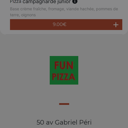
campagnarde junior
Base crème fraîche, fromage, viande hachée, pommes de
terre, oignons
9.00
€
50 av Gabriel Péri