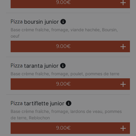
9.00
€
boursin junior
Base crème fraîche, fromage, viande hachée, Boursin,
oeuf
9.00
€
taranta junior
Base crème fraîche, fromage, poulet, pommes de terre
9.00
€
tartiflette junior
Base crème fraîche, fromage, lardons de veau, pommes
de terre, Reblochon
9.00
€