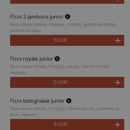
3 jambons junior
Base sauce tomate, fromage, chorizo, jambon de dinde,
lardons de veau
9.00
€
royale junior
Base sauce tomate, fromage, poulet, viande hachée,
merguez
9.00
€
bolognaise junior
Base sauce tomate, fromage, viande hachée, pommes de
terre, oignons
9.00
€