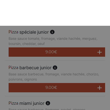
Base sauce tomate, fromage, poulet, poivrons,
champignons, jambon de dinde, cheddar
9.00
€
spéciale junior
Base sauce tomate, fromage, viande hachée, merguez,
boursin, cheddar, oeuf
9.00
€
barbecue junior
Base sauce barbecue, fromage, viande hachée, chorizo,
poivrons, oignons
9.00
€
miami junior
Base sauce barbecue, fromage, poulet, oignons,