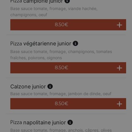
campione junior
Base sauce tomate, fromage, viande hachée,
champignons, oeuf
8.50
€
végétarienne junior
Base sauce tomate, fromage, champignons, tomates
fraîches, poivrons, oignons
8.50
€
Calzone junior
Base sauce tomate, fromage, jambon de dinde, oeuf
8.50
€
napolitaine junior
Base sauce tomate, fromage, anchois, câpres, olives