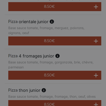
8.50
€
orientale junior
Base sauce tomate, fromage, merguez, poivrons,
oignons, oeuf
8.50
€
4 fromages junior
Base sauce tomate, fromage, gorgonzola, brie, chèvre,
parmesan
8.50
€
thon junior
Base sauce tomate, fromage, fromage, thon, oeuf, olives
8.50
€