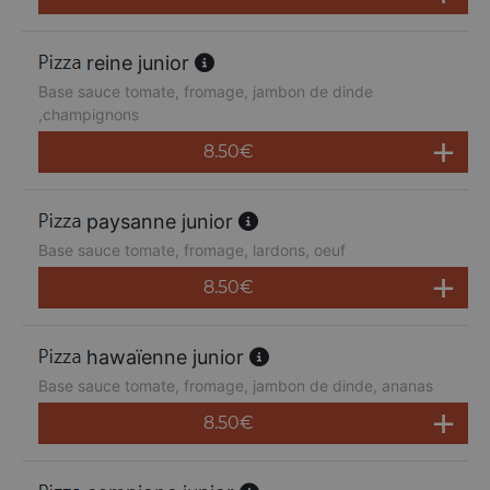
reine junior
Base sauce tomate, fromage, jambon de dinde
,champignons
8.50
€
paysanne junior
Base sauce tomate, fromage, lardons, oeuf
8.50
€
hawaïenne junior
Base sauce tomate, fromage, jambon de dinde, ananas
8.50
€