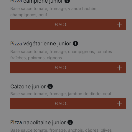
campione junior
Base sauce tomate, fromage, viande hachée,
champignons, oeuf
8.50
€
végétarienne junior
Base sauce tomate, fromage, champignons, tomates
fraîches, poivrons, oignons
8.50
€
Calzone junior
Base sauce tomate, fromage, jambon de dinde, oeuf
8.50
€
napolitaine junior
Base sauce tomate, fromage, anchois, câpres, olives