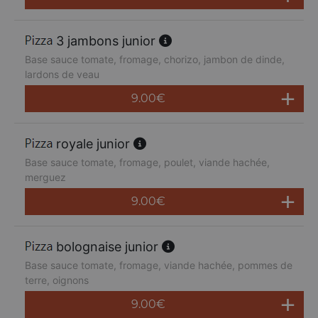
3 jambons junior
Base sauce tomate, fromage, chorizo, jambon de dinde,
lardons de veau
9.00
€
royale junior
Base sauce tomate, fromage, poulet, viande hachée,
merguez
9.00
€
bolognaise junior
Base sauce tomate, fromage, viande hachée, pommes de
terre, oignons
9.00
€