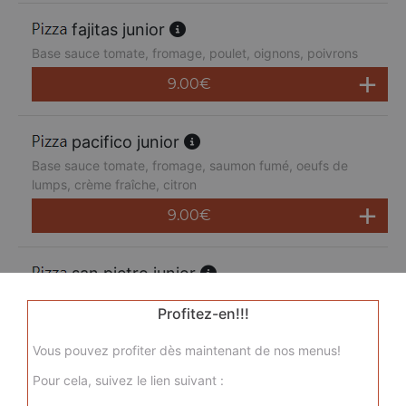
fajitas junior
Base sauce tomate, fromage, poulet, oignons, poivrons
9.00
€
pacifico junior
Base sauce tomate, fromage, saumon fumé, oeufs de
lumps, crème fraîche, citron
9.00
€
san pietro junior
Base sauce tomate, fromage, chorizo, jambon de dinde,
Profitez-en!!!
merguez, champignons
9.00
€
Vous pouvez profiter dès maintenant de nos menus!
Pour cela, suivez le lien suivant :
sicilienne junior