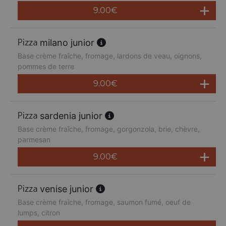
9.00
€
milano junior
Base crème fraîche, fromage, lardons de veau, oignons,
pommes de terre
9.00
€
sardenia junior
Base crème fraîche, fromage, gorgonzola, brie, chèvre,
parmesan
9.00
€
venise junior
Base crème fraîche, fromage, saumon fumé, oeuf de
lumps, citron