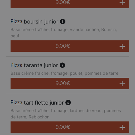
9.00
€
boursin junior
Base crème fraîche, fromage, viande hachée, Boursin,
oeuf
9.00
€
taranta junior
Base crème fraîche, fromage, poulet, pommes de terre
9.00
€
tartiflette junior
Base crème fraîche, fromage, lardons de veau, pommes
de terre, Reblochon
9.00
€