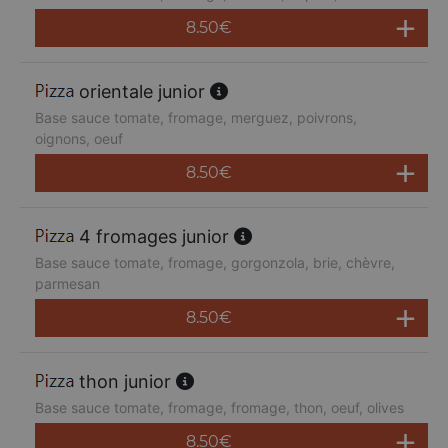
8.50
€
orientale junior
Base sauce tomate, fromage, merguez, poivrons,
oignons, oeuf
8.50
€
4 fromages junior
Base sauce tomate, fromage, gorgonzola, brie, chèvre,
parmesan
8.50
€
thon junior
Base sauce tomate, fromage, fromage, thon, oeuf, olives
8.50
€