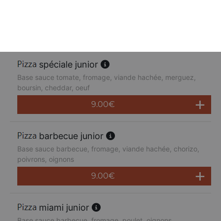
Base sauce tomate, fromage, poulet, poivrons,
champignons, jambon de dinde, cheddar
9.00
€
spéciale junior
Base sauce tomate, fromage, viande hachée, merguez,
boursin, cheddar, oeuf
9.00
€
barbecue junior
Base sauce barbecue, fromage, viande hachée, chorizo,
poivrons, oignons
9.00
€
miami junior
Base sauce barbecue, fromage, poulet, oignons,