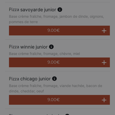
savoyarde junior
Base crème fraîche, fromage, jambon de dinde, oignons,
pommes de terre
9.00
€
winnie junior
Base crème fraîche, fromage, chèvre, miel
9.00
€
chicago junior
Base crème fraîche, fromage, viande hachée, bacon de
dinde, cheddar, oeuf
9.00
€