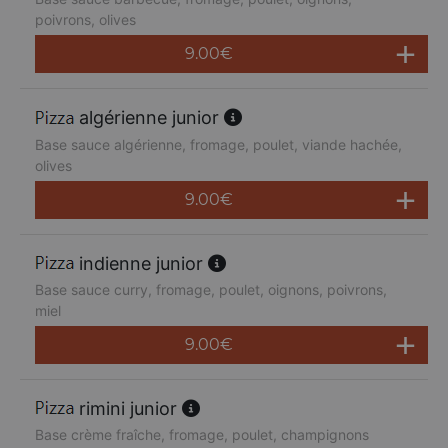
poivrons, olives
9.00
€
algérienne junior
Base sauce algérienne, fromage, poulet, viande hachée,
olives
9.00
€
indienne junior
Base sauce curry, fromage, poulet, oignons, poivrons,
miel
9.00
€
rimini junior
Base crème fraîche, fromage, poulet, champignons