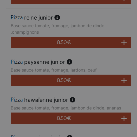
reine junior
Base sauce tomate, fromage, jambon de dinde
,champignons
8.50
€
paysanne junior
Base sauce tomate, fromage, lardons, oeuf
8.50
€
hawaïenne junior
Base sauce tomate, fromage, jambon de dinde, ananas
8.50
€