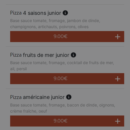
4 saisons junior
Base sauce tomate, fromage, jambon de dinde,
champignons, artichauts, poivrons, olives
9.00
€
fruits de mer junior
Base sauce tomate, fromage, cocktail de fruits de mer,
ail, persil
9.00
€
américaine junior
Base sauce tomate, fromage, bacon de dinde, oignons,
crème fraîche, oeuf
9.00
€