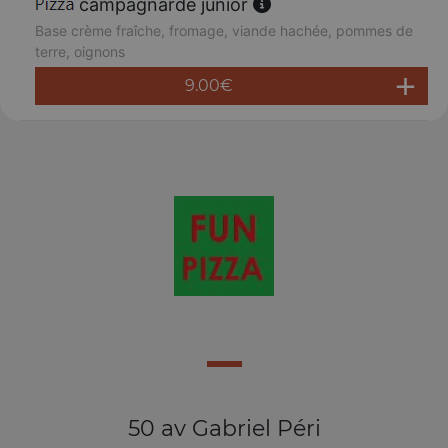
campagnarde junior
Base crème fraîche, fromage, viande hachée, pommes de
terre, oignons
9.00
€
50 av Gabriel Péri