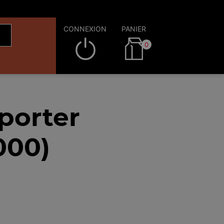
CONNEXION
PANIER
0
porter
000)