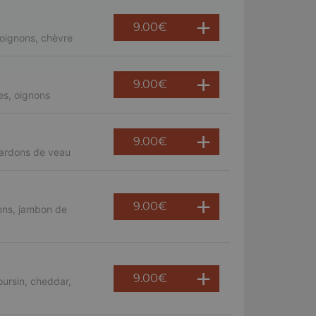
9.00
€
oignons, chèvre
9.00
€
es, oignons
9.00
€
lardons de veau
9.00
€
ons, jambon de
9.00
€
ursin, cheddar,