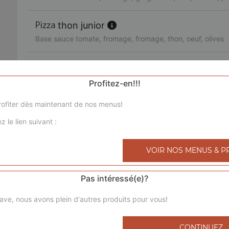
thon junior
Base sauce tomate, fromage, fromage, thon, oeuf, olives
3 jambons junior
Base sauce tomate, fromage, chorizo, jambon de dinde, l
Profitez-en!!!
ofiter dès maintenant de nos menus!
royale junior
z le lien suivant :
Base sauce tomate, fromage, poulet, viande hachée, mer
bolognaise junior
VOIR NOS MENUS & P
Base sauce tomate, fromage, viande hachée, pommes de 
Pas intéressé(e)?
4 saisons junior
ave, nous avons plein d'autres produits pour vous!
Base sauce tomate, fromage, jambon de dinde, champigno
poivrons, olives
CONTINUEZ