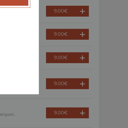
9.00
€
 persil
9.00
€
ème fraîche, oeuf
9.00
€
9.00
€
s, crème fraîche,
9.00
€
merguez,