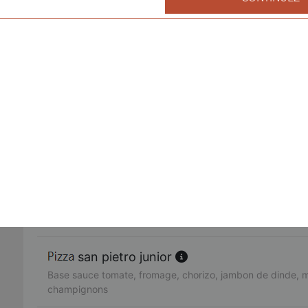
fruits de mer junior
Base sauce tomate, fromage, cocktail de fruits de mer, ail,
américaine junior
Base sauce tomate, fromage, bacon de dinde, oignons, cr
fajitas junior
Base sauce tomate, fromage, poulet, oignons, poivrons
pacifico junior
Base sauce tomate, fromage, saumon fumé, oeufs de lump
citron
san pietro junior
Base sauce tomate, fromage, chorizo, jambon de dinde, 
champignons