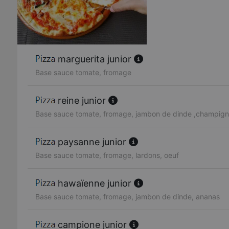
marguerita junior
Base sauce tomate, fromage
reine junior
Base sauce tomate, fromage, jambon de dinde ,champig
paysanne junior
Base sauce tomate, fromage, lardons, oeuf
hawaïenne junior
Base sauce tomate, fromage, jambon de dinde, ananas
campione junior