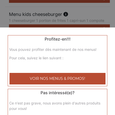
Menu kids cheeseburger
1 cheeseburger 1 portion de frites 1 capri-sun 1 compote
7.50
€
Profitez-en!!!
Vous pouvez profiter dès maintenant de nos menus!
Pour cela, suivez le lien suivant :
VOIR NOS MENUS & PROMOS!
Pas intéressé(e)?
Ce n'est pas grave, nous avons plein d'autres produits
pour vous!