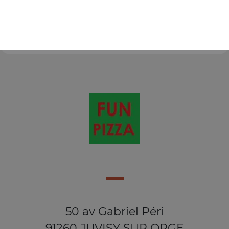
fromage, kebab, oignons, poivrons + 1 boisson 33 cl au
choix
8.50
€
50 av Gabriel Péri
91260 JUVISY SUR ORGE