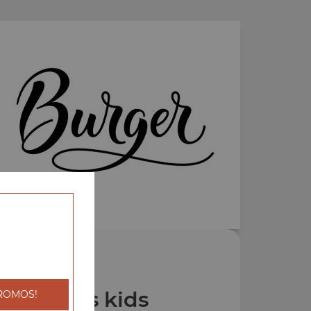
os Menus kids
ROMOS!