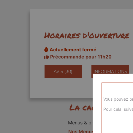
Horaires d'ouverture
Actuellement fermé
Précommande pour 11h20
AVIS (30)
INFORMATIONS
Vous pouvez pr
La carte
Pour cela, suive
Menus & promos
Nos Menus kids