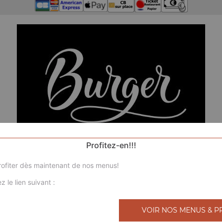
Profitez-en!!!
ofiter dès maintenant de nos menus!
z le lien suivant :
N
VOIR NOS MENUS & P