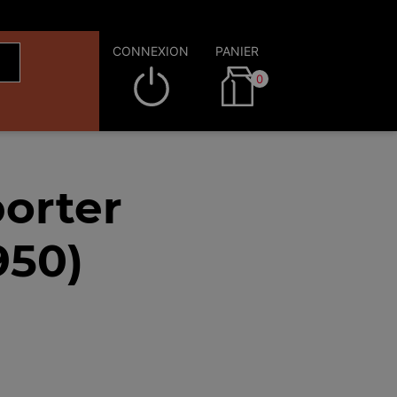
CONNEXION
PANIER
0
orter
950)