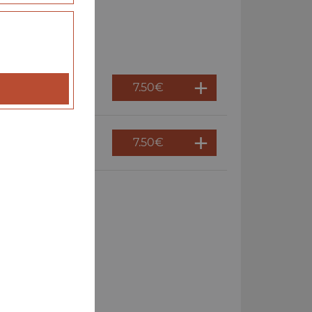
7.50
€
7.50
€