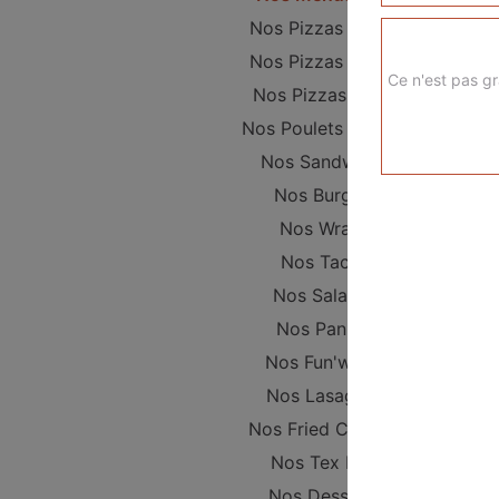
Nos Pizzas Junior
Nos Pizzas Sénior
Ce n'est pas gr
Nos Pizzas Méga
Nos Poulets Braisés
Nos Sandwichs
Nos Burgers
Nos Wraps
Nos Tacos
Nos Salades
Nos Paninis
Nos Fun'wichs
Nos Lasagnes
Nos Fried Chicken
Nos Tex Mex
Nos Desserts