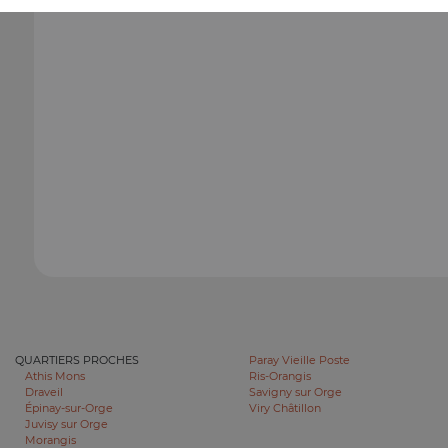
QUARTIERS PROCHES
Paray Vieille Poste
Athis Mons
Ris-Orangis
Draveil
Savigny sur Orge
Épinay-sur-Orge
Viry Châtillon
Juvisy sur Orge
Morangis