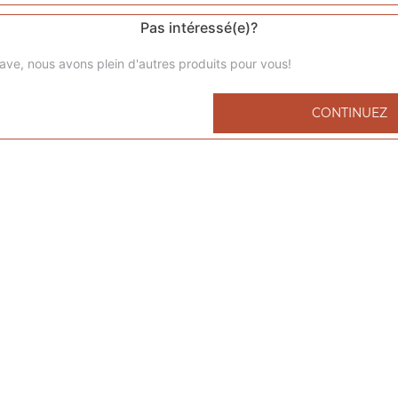
Pas intéressé(e)?
ave, nous avons plein d'autres produits pour vous!
Menu kids nuggets
CONTINUEZ
6 nuggets 1 portion de frites 1 capri-sun 1 compote
Menu kids cheeseburger
1 cheeseburger 1 portion de frites 1 capri-sun 1 compote