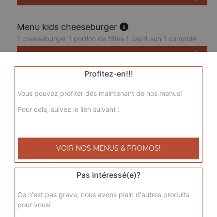
Menu kids cheeseburger
1 cheeseburger 1 portion de frites 1 capri-sun 1 compote
7.50
€
Profitez-en!!!
Vous pouvez profiter dès maintenant de nos menus!
Pour cela, suivez le lien suivant :
VOIR NOS MENUS & PROMOS!
Pas intéressé(e)?
Ce n'est pas grave, nous avons plein d'autres produits
pour vous!