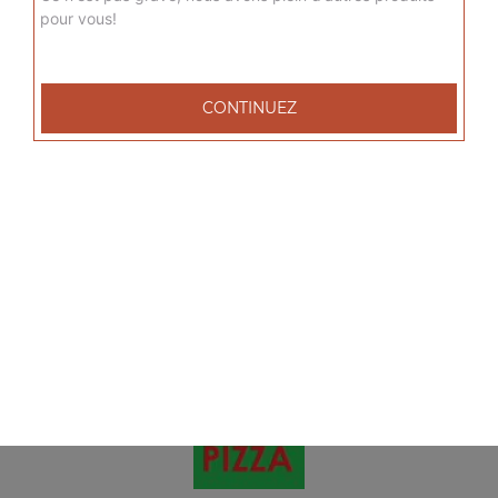
pour vous!
9.00
€
Calamars fritti 10 pcs
CONTINUEZ
9.00
€
Mix tex mex 9 pcs
9.00
€