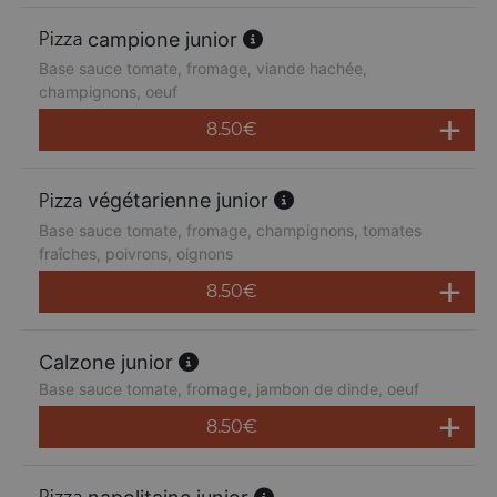
campione junior
Base sauce tomate, fromage, viande hachée,
champignons, oeuf
8.50
€
végétarienne junior
Base sauce tomate, fromage, champignons, tomates
fraîches, poivrons, oignons
8.50
€
Calzone junior
Base sauce tomate, fromage, jambon de dinde, oeuf
8.50
€