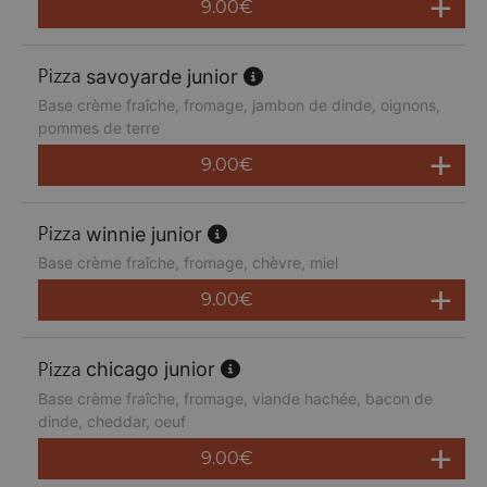
9.00
€
savoyarde junior
Base crème fraîche, fromage, jambon de dinde, oignons,
pommes de terre
9.00
€
winnie junior
Base crème fraîche, fromage, chèvre, miel
9.00
€
chicago junior
Base crème fraîche, fromage, viande hachée, bacon de
dinde, cheddar, oeuf
9.00
€