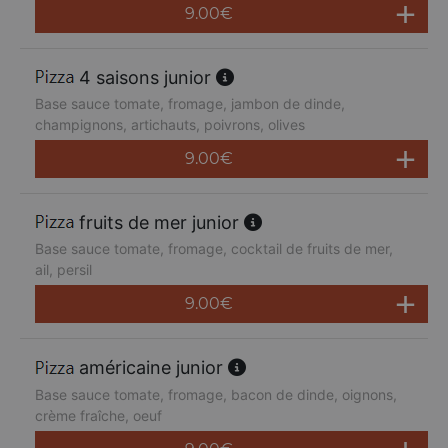
9.00
€
4 saisons junior
Base sauce tomate, fromage, jambon de dinde,
champignons, artichauts, poivrons, olives
9.00
€
fruits de mer junior
Base sauce tomate, fromage, cocktail de fruits de mer,
ail, persil
9.00
€
américaine junior
Base sauce tomate, fromage, bacon de dinde, oignons,
crème fraîche, oeuf