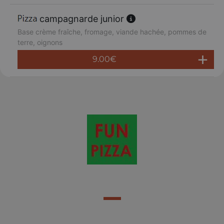
campagnarde junior
Base crème fraîche, fromage, viande hachée, pommes de
terre, oignons
9.00
€