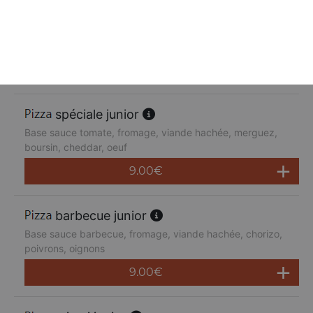
suprême junior
Base sauce tomate, fromage, poulet, poivrons,
champignons, jambon de dinde, cheddar
9.00
€
spéciale junior
Base sauce tomate, fromage, viande hachée, merguez,
boursin, cheddar, oeuf
9.00
€
barbecue junior
Base sauce barbecue, fromage, viande hachée, chorizo,
poivrons, oignons
9.00
€