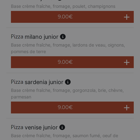
Base crème fraîche, fromage, poulet, champignons
9.00
€
milano junior
Base crème fraîche, fromage, lardons de veau, oignons,
pommes de terre
9.00
€
sardenia junior
Base crème fraîche, fromage, gorgonzola, brie, chèvre,
parmesan
9.00
€
venise junior
Base crème fraîche, fromage, saumon fumé, oeuf de