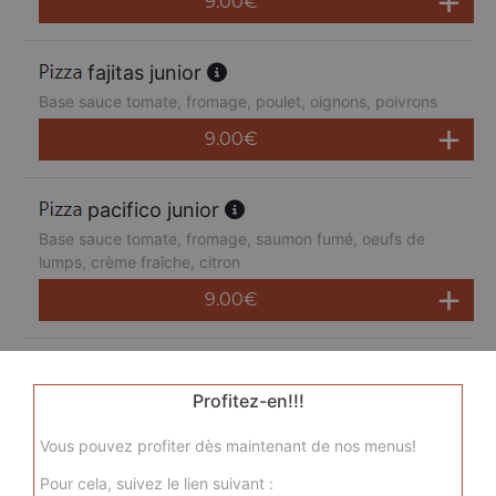
9.00
€
fajitas junior
Base sauce tomate, fromage, poulet, oignons, poivrons
9.00
€
pacifico junior
Base sauce tomate, fromage, saumon fumé, oeufs de
lumps, crème fraîche, citron
9.00
€
san pietro junior
Base sauce tomate, fromage, chorizo, jambon de dinde,
Profitez-en!!!
merguez, champignons
Vous pouvez profiter dès maintenant de nos menus!
9.00
€
Pour cela, suivez le lien suivant :