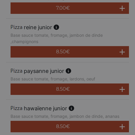
7.00
€
reine junior
Base sauce tomate, fromage, jambon de dinde
,champignons
8.50
€
paysanne junior
Base sauce tomate, fromage, lardons, oeuf
8.50
€
hawaïenne junior
Base sauce tomate, fromage, jambon de dinde, ananas
8.50
€