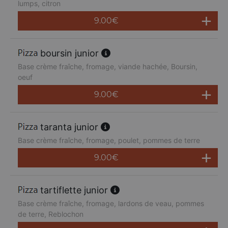
lumps, citron
9.00
€
boursin junior
Base crème fraîche, fromage, viande hachée, Boursin,
oeuf
9.00
€
taranta junior
Base crème fraîche, fromage, poulet, pommes de terre
9.00
€
tartiflette junior
Base crème fraîche, fromage, lardons de veau, pommes
de terre, Reblochon