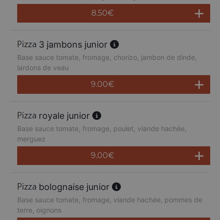
8.50
€
3 jambons junior
Base sauce tomate, fromage, chorizo, jambon de dinde,
lardons de veau
9.00
€
royale junior
Base sauce tomate, fromage, poulet, viande hachée,
merguez
9.00
€
bolognaise junior
Base sauce tomate, fromage, viande hachée, pommes de
terre, oignons