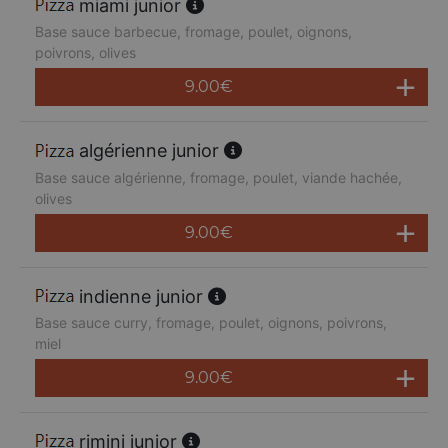
miami junior
Base sauce barbecue, fromage, poulet, oignons,
poivrons, olives
9.00
€
algérienne junior
Base sauce algérienne, fromage, poulet, viande hachée,
olives
9.00
€
indienne junior
Base sauce curry, fromage, poulet, oignons, poivrons,
miel
9.00
€
rimini junior