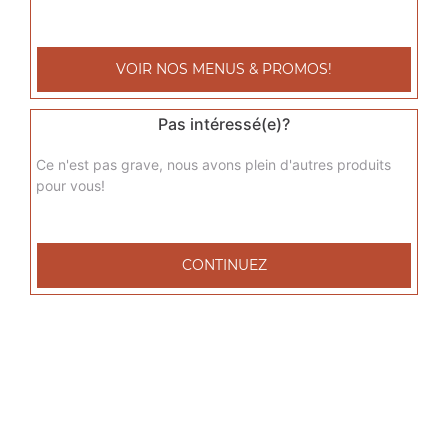
sicilienne junior
Base sauce tomate, fromage, jambon de dinde, poivrons,
VOIR NOS MENUS & PROMOS!
oignons, chèvre
9.00
€
Pas intéressé(e)?
Ce n'est pas grave, nous avons plein d'autres produits
del grec junior
pour vous!
Base sauce tomate, fromage, viande grec, tomates
fraîches, oignons
9.00
€
CONTINUEZ
raclette junior
Base sauce tomate, fromage, raclette, pommes de terre,
lardons de veau
9.00
€