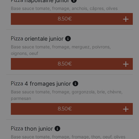
napolitaine junior
Base sauce tomate, fromage, anchois, câpres, olives
8.50
€
orientale junior
Base sauce tomate, fromage, merguez, poivrons,
oignons, oeuf
8.50
€
4 fromages junior
Base sauce tomate, fromage, gorgonzola, brie, chèvre,
parmesan
8.50
€
thon junior
Base sauce tomate, fromage, fromage, thon, oeuf, olives