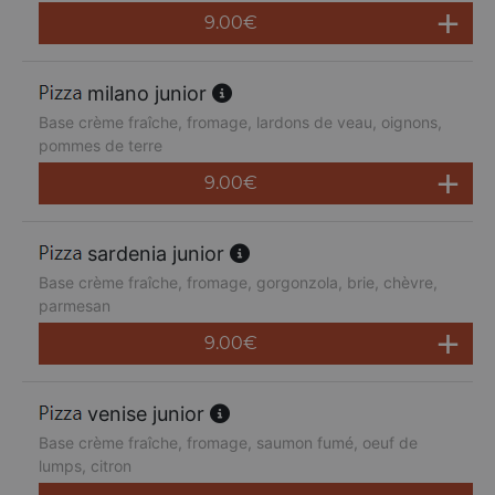
9.00
€
milano junior
Base crème fraîche, fromage, lardons de veau, oignons,
pommes de terre
9.00
€
sardenia junior
Base crème fraîche, fromage, gorgonzola, brie, chèvre,
parmesan
9.00
€
venise junior
Base crème fraîche, fromage, saumon fumé, oeuf de
lumps, citron