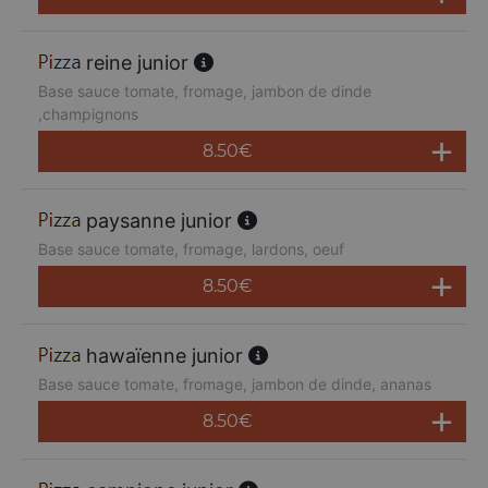
reine junior
Base sauce tomate, fromage, jambon de dinde
,champignons
8.50
€
paysanne junior
Base sauce tomate, fromage, lardons, oeuf
8.50
€
hawaïenne junior
Base sauce tomate, fromage, jambon de dinde, ananas
8.50
€