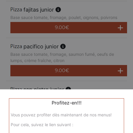
fajitas junior
Base sauce tomate, fromage, poulet, oignons, poivrons
9.00
€
pacifico junior
Base sauce tomate, fromage, saumon fumé, oeufs de
lumps, crème fraîche, citron
9.00
€
san pietro junior
Base sauce tomate, fromage, chorizo, jambon de dinde,
Profitez-en!!!
merguez, champignons
9.00
€
Vous pouvez profiter dès maintenant de nos menus!
Pour cela, suivez le lien suivant :
sicilienne junior