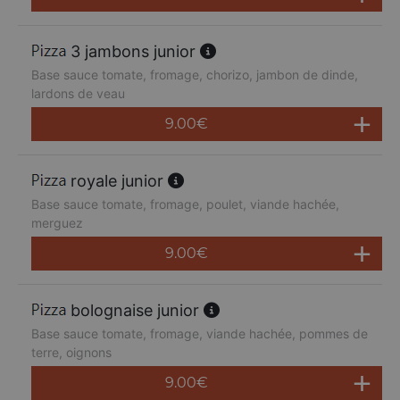
3 jambons junior
Base sauce tomate, fromage, chorizo, jambon de dinde,
lardons de veau
9.00
€
royale junior
Base sauce tomate, fromage, poulet, viande hachée,
merguez
9.00
€
bolognaise junior
Base sauce tomate, fromage, viande hachée, pommes de
terre, oignons
9.00
€