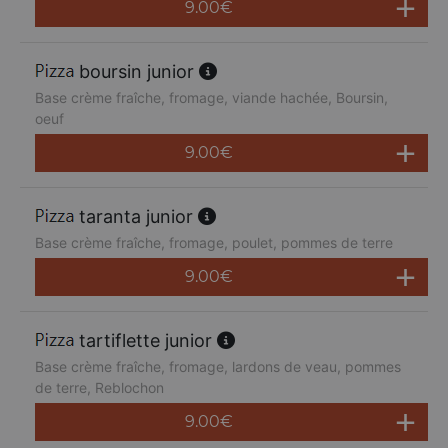
9.00
€
boursin junior
Base crème fraîche, fromage, viande hachée, Boursin,
oeuf
9.00
€
taranta junior
Base crème fraîche, fromage, poulet, pommes de terre
9.00
€
tartiflette junior
Base crème fraîche, fromage, lardons de veau, pommes
de terre, Reblochon
9.00
€