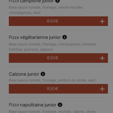
campione junior
Base sauce tomate, fromage, viande hachée,
champignons, oeuf
8.50
€
végétarienne junior
Base sauce tomate, fromage, champignons, tomates
fraîches, poivrons, oignons
8.50
€
Calzone junior
Base sauce tomate, fromage, jambon de dinde, oeuf
8.50
€
napolitaine junior
Base sauce tomate, fromage, anchois, câpres, olives