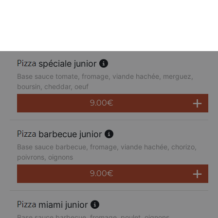
Base sauce tomate, fromage, poulet, poivrons,
champignons, jambon de dinde, cheddar
9.00
€
spéciale junior
Base sauce tomate, fromage, viande hachée, merguez,
boursin, cheddar, oeuf
9.00
€
barbecue junior
Base sauce barbecue, fromage, viande hachée, chorizo,
poivrons, oignons
9.00
€
miami junior
Base sauce barbecue, fromage, poulet, oignons,