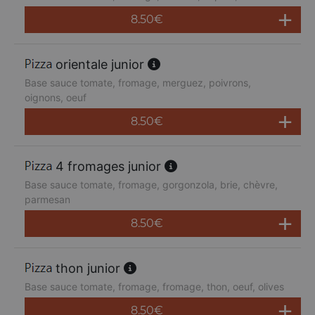
8.50
€
orientale junior
Base sauce tomate, fromage, merguez, poivrons,
oignons, oeuf
8.50
€
4 fromages junior
Base sauce tomate, fromage, gorgonzola, brie, chèvre,
parmesan
8.50
€
thon junior
Base sauce tomate, fromage, fromage, thon, oeuf, olives
8.50
€