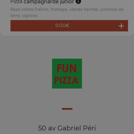
campagnarde junior
Base crème fraîche, fromage, viande hachée, pommes de
terre, oignons
9.00
€
50 av Gabriel Péri