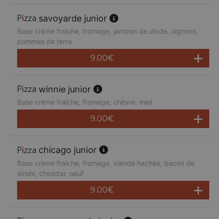
savoyarde junior
Base crème fraîche, fromage, jambon de dinde, oignons,
pommes de terre
9.00
€
winnie junior
Base crème fraîche, fromage, chèvre, miel
9.00
€
chicago junior
Base crème fraîche, fromage, viande hachée, bacon de
dinde, cheddar, oeuf
9.00
€