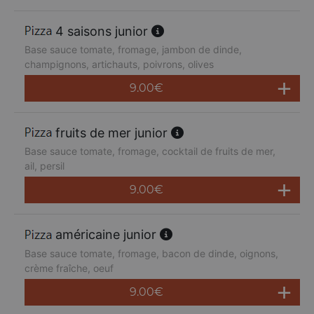
4 saisons junior
Base sauce tomate, fromage, jambon de dinde,
champignons, artichauts, poivrons, olives
9.00
€
fruits de mer junior
Base sauce tomate, fromage, cocktail de fruits de mer,
ail, persil
9.00
€
américaine junior
Base sauce tomate, fromage, bacon de dinde, oignons,
crème fraîche, oeuf
9.00
€