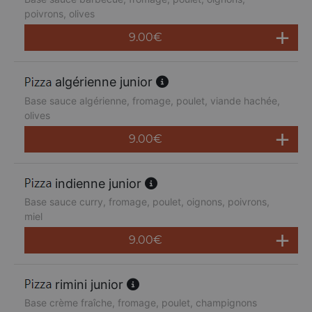
poivrons, olives
9.00
€
algérienne junior
Base sauce algérienne, fromage, poulet, viande hachée,
olives
9.00
€
indienne junior
Base sauce curry, fromage, poulet, oignons, poivrons,
miel
9.00
€
rimini junior
Base crème fraîche, fromage, poulet, champignons