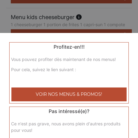
Menu kids cheeseburger
1 cheeseburger 1 portion de frites 1 capri-sun 1 compote
7.50
€
Profitez-en!!!
Vous pouvez profiter dès maintenant de nos menus!
Pour cela, suivez le lien suivant :
VOIR NOS MENUS & PROMOS!
Pas intéressé(e)?
Ce n'est pas grave, nous avons plein d'autres produits
pour vous!