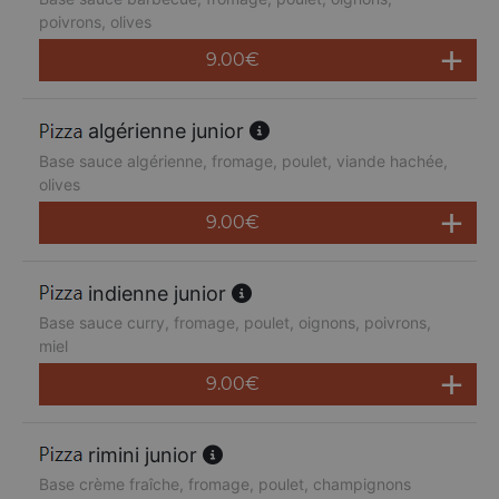
poivrons, olives
9.00
€
algérienne junior
Base sauce algérienne, fromage, poulet, viande hachée,
olives
9.00
€
indienne junior
Base sauce curry, fromage, poulet, oignons, poivrons,
miel
9.00
€
rimini junior
Base crème fraîche, fromage, poulet, champignons