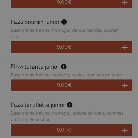
9.00
€
boursin junior
Base crème fraîche, fromage, viande hachée, Boursin,
oeuf
9.00
€
taranta junior
Base crème fraîche, fromage, poulet, pommes de terre
9.00
€
tartiflette junior
Base crème fraîche, fromage, lardons de veau, pommes
de terre, Reblochon
9.00
€