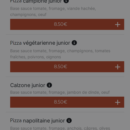
campione junior
Base sauce tomate, fromage, viande hachée,
champignons, oeuf
8.50
€
végétarienne junior
Base sauce tomate, fromage, champignons, tomates
fraîches, poivrons, oignons
8.50
€
Calzone junior
Base sauce tomate, fromage, jambon de dinde, oeuf
8.50
€
napolitaine junior
Base sauce tomate, fromage, anchois, câpres, olives