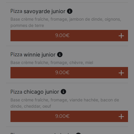
savoyarde junior
Base crème fraîche, fromage, jambon de dinde, oignons,
pommes de terre
9.00
€
winnie junior
Base crème fraîche, fromage, chèvre, miel
9.00
€
chicago junior
Base crème fraîche, fromage, viande hachée, bacon de
dinde, cheddar, oeuf
9.00
€