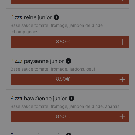
reine junior
Base sauce tomate, fromage, jambon de dinde
,champignons
8.50
€
paysanne junior
Base sauce tomate, fromage, lardons, oeuf
8.50
€
hawaïenne junior
Base sauce tomate, fromage, jambon de dinde, ananas
8.50
€