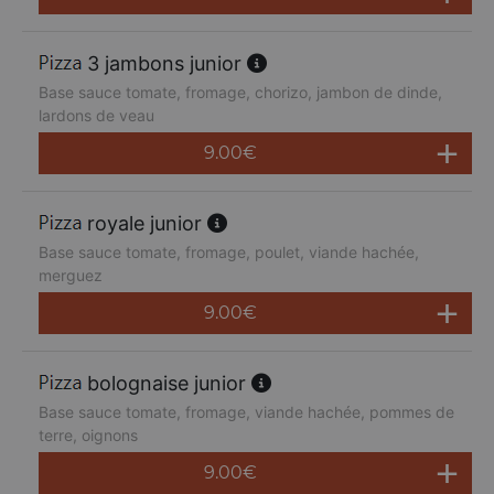
3 jambons junior
Base sauce tomate, fromage, chorizo, jambon de dinde,
lardons de veau
9.00
€
royale junior
Base sauce tomate, fromage, poulet, viande hachée,
merguez
9.00
€
bolognaise junior
Base sauce tomate, fromage, viande hachée, pommes de
terre, oignons
9.00
€