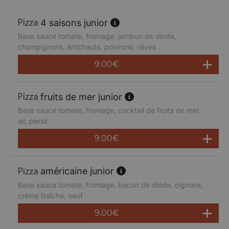
4 saisons junior
Base sauce tomate, fromage, jambon de dinde,
champignons, artichauts, poivrons, olives
9.00
€
fruits de mer junior
Base sauce tomate, fromage, cocktail de fruits de mer,
ail, persil
9.00
€
américaine junior
Base sauce tomate, fromage, bacon de dinde, oignons,
crème fraîche, oeuf
9.00
€