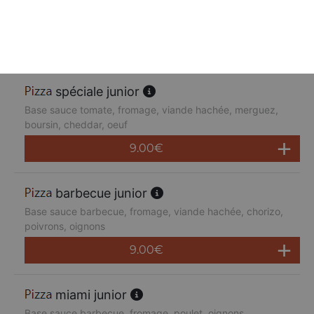
Base sauce tomate, fromage, poulet, poivrons,
champignons, jambon de dinde, cheddar
9.00
€
spéciale junior
Base sauce tomate, fromage, viande hachée, merguez,
boursin, cheddar, oeuf
9.00
€
barbecue junior
Base sauce barbecue, fromage, viande hachée, chorizo,
poivrons, oignons
9.00
€
miami junior
Base sauce barbecue, fromage, poulet, oignons,