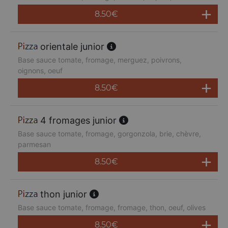
8.50
€
orientale junior
Base sauce tomate, fromage, merguez, poivrons,
oignons, oeuf
8.50
€
4 fromages junior
Base sauce tomate, fromage, gorgonzola, brie, chèvre,
parmesan
8.50
€
thon junior
Base sauce tomate, fromage, fromage, thon, oeuf, olives
8.50
€