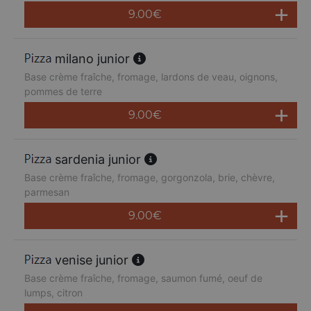
9.00
€
milano junior
Base crème fraîche, fromage, lardons de veau, oignons,
pommes de terre
9.00
€
sardenia junior
Base crème fraîche, fromage, gorgonzola, brie, chèvre,
parmesan
9.00
€
venise junior
Base crème fraîche, fromage, saumon fumé, oeuf de
lumps, citron