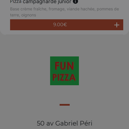
campagnarde junior
Base crème fraîche, fromage, viande hachée, pommes de
terre, oignons
9.00
€
50 av Gabriel Péri