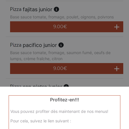
fajitas junior
Base sauce tomate, fromage, poulet, oignons, poivrons
9.00
€
pacifico junior
Base sauce tomate, fromage, saumon fumé, oeufs de
lumps, crème fraîche, citron
9.00
€
san pietro junior
Base sauce tomate, fromage, chorizo, jambon de dinde,
Profitez-en!!!
merguez, champignons
9.00
€
Vous pouvez profiter dès maintenant de nos menus!
Pour cela, suivez le lien suivant :
sicilienne junior