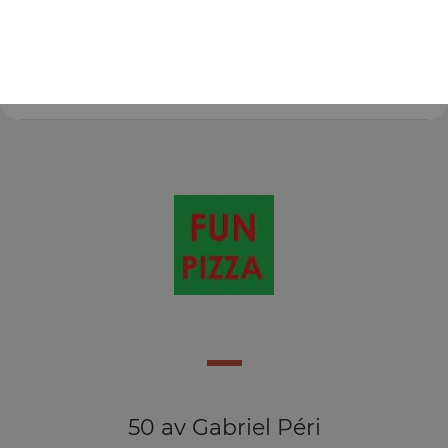
Glace haagen-dazs 500 ml
8.00
€
50 av Gabriel Péri