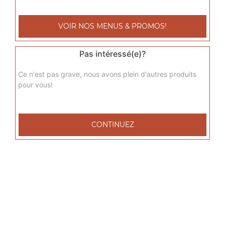
3.00
€
VOIR NOS MENUS & PROMOS!
Tarte au daim
Pas intéressé(e)?
3.00
€
Ce n'est pas grave, nous avons plein d'autres produits
pour vous!
Tiramisu
3.00
€
CONTINUEZ
Panini nutella
4.00
€
Glace häagen-dazs 100 ml
4.00
€