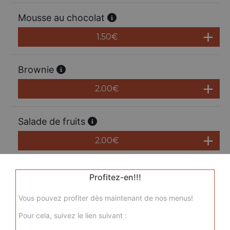
Mousse au chocolat
1.50
€
Brownie
2.00
€
Salade de fruits
2.00
€
Tarte au citron
Profitez-en!!!
2.50
€
Vous pouvez profiter dès maintenant de nos menus!
Pour cela, suivez le lien suivant :
Tarte snickers