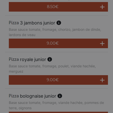
8.50
€
3 jambons junior
Base sauce tomate, fromage, chorizo, jambon de dinde,
lardons de veau
9.00
€
royale junior
Base sauce tomate, fromage, poulet, viande hachée,
merguez
9.00
€
bolognaise junior
Base sauce tomate, fromage, viande hachée, pommes de
terre, oignons