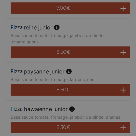
7.00
€
reine junior
Base sauce tomate, fromage, jambon de dinde
,champignons
8.50
€
paysanne junior
Base sauce tomate, fromage, lardons, oeuf
8.50
€
hawaïenne junior
Base sauce tomate, fromage, jambon de dinde, ananas
8.50
€