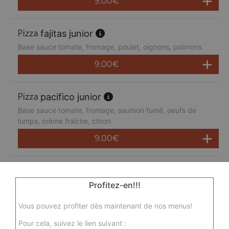
9.00
€
fajitas junior
Base sauce tomate, fromage, poulet, oignons, poivrons
9.00
€
pacifico junior
Base sauce tomate, fromage, saumon fumé, oeufs de
lumps, crème fraîche, citron
9.00
€
san pietro junior
Base sauce tomate, fromage, chorizo, jambon de dinde,
Profitez-en!!!
merguez, champignons
Vous pouvez profiter dès maintenant de nos menus!
9.00
€
Pour cela, suivez le lien suivant :