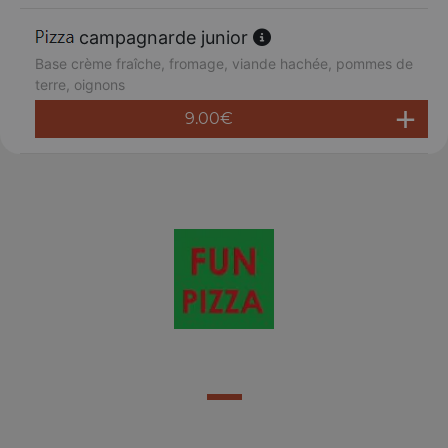
campagnarde junior
Base crème fraîche, fromage, viande hachée, pommes de
terre, oignons
9.00
€