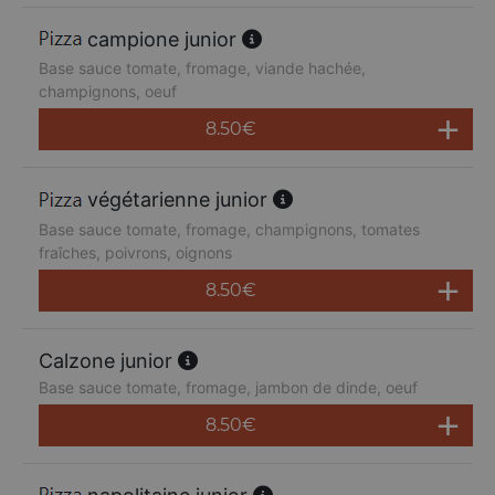
campione junior
Base sauce tomate, fromage, viande hachée,
champignons, oeuf
8.50
€
végétarienne junior
Base sauce tomate, fromage, champignons, tomates
fraîches, poivrons, oignons
8.50
€
Calzone junior
Base sauce tomate, fromage, jambon de dinde, oeuf
8.50
€