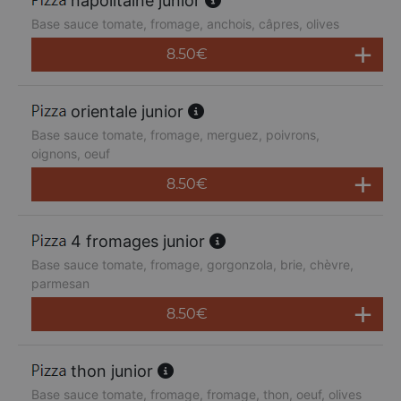
napolitaine junior
Base sauce tomate, fromage, anchois, câpres, olives
8.50
€
orientale junior
Base sauce tomate, fromage, merguez, poivrons,
oignons, oeuf
8.50
€
4 fromages junior
Base sauce tomate, fromage, gorgonzola, brie, chèvre,
parmesan
8.50
€
thon junior
Base sauce tomate, fromage, fromage, thon, oeuf, olives