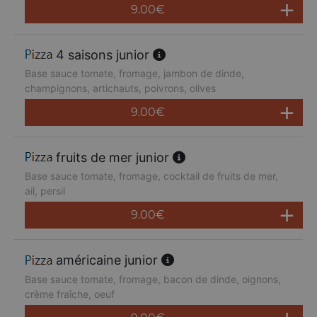
9.00
€
4 saisons junior
Base sauce tomate, fromage, jambon de dinde,
champignons, artichauts, poivrons, olives
9.00
€
fruits de mer junior
Base sauce tomate, fromage, cocktail de fruits de mer,
ail, persil
9.00
€
américaine junior
Base sauce tomate, fromage, bacon de dinde, oignons,
crème fraîche, oeuf