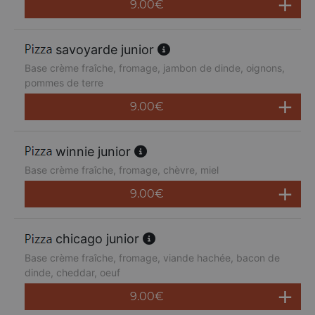
9.00
€
savoyarde junior
Base crème fraîche, fromage, jambon de dinde, oignons,
pommes de terre
9.00
€
winnie junior
Base crème fraîche, fromage, chèvre, miel
9.00
€
chicago junior
Base crème fraîche, fromage, viande hachée, bacon de
dinde, cheddar, oeuf
9.00
€