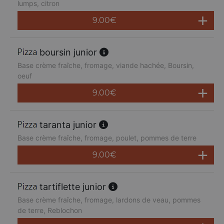
lumps, citron
9.00
€
boursin junior
Base crème fraîche, fromage, viande hachée, Boursin,
oeuf
9.00
€
taranta junior
Base crème fraîche, fromage, poulet, pommes de terre
9.00
€
tartiflette junior
Base crème fraîche, fromage, lardons de veau, pommes
de terre, Reblochon