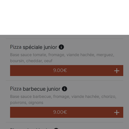
suprême junior
Base sauce tomate, fromage, poulet, poivrons,
champignons, jambon de dinde, cheddar
9.00
€
spéciale junior
Base sauce tomate, fromage, viande hachée, merguez,
boursin, cheddar, oeuf
9.00
€
barbecue junior
Base sauce barbecue, fromage, viande hachée, chorizo,
poivrons, oignons
9.00
€