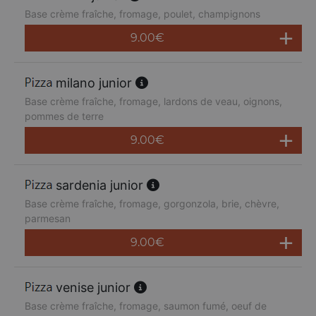
Base crème fraîche, fromage, poulet, champignons
9.00
€
milano junior
Base crème fraîche, fromage, lardons de veau, oignons,
pommes de terre
9.00
€
sardenia junior
Base crème fraîche, fromage, gorgonzola, brie, chèvre,
parmesan
9.00
€
venise junior
Base crème fraîche, fromage, saumon fumé, oeuf de