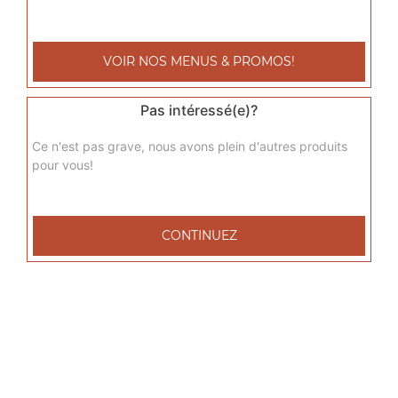
sicilienne junior
Base sauce tomate, fromage, jambon de dinde, poivrons,
VOIR NOS MENUS & PROMOS!
oignons, chèvre
9.00
€
Pas intéressé(e)?
Ce n'est pas grave, nous avons plein d'autres produits
del grec junior
pour vous!
Base sauce tomate, fromage, viande grec, tomates
fraîches, oignons
9.00
€
CONTINUEZ
raclette junior
Base sauce tomate, fromage, raclette, pommes de terre,
lardons de veau
9.00
€