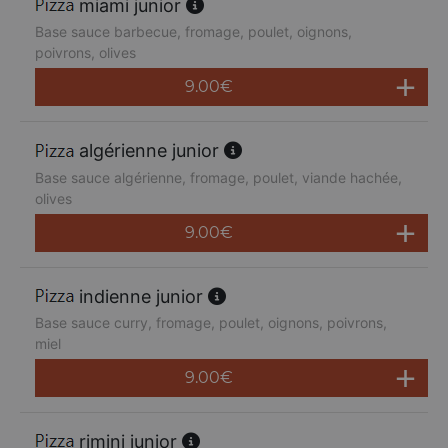
miami junior
Base sauce barbecue, fromage, poulet, oignons,
poivrons, olives
9.00
€
algérienne junior
Base sauce algérienne, fromage, poulet, viande hachée,
olives
9.00
€
indienne junior
Base sauce curry, fromage, poulet, oignons, poivrons,
miel
9.00
€
rimini junior