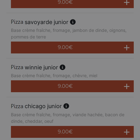
9.00
€
savoyarde junior
Base crème fraîche, fromage, jambon de dinde, oignons,
pommes de terre
9.00
€
winnie junior
Base crème fraîche, fromage, chèvre, miel
9.00
€
chicago junior
Base crème fraîche, fromage, viande hachée, bacon de
dinde, cheddar, oeuf
9.00
€