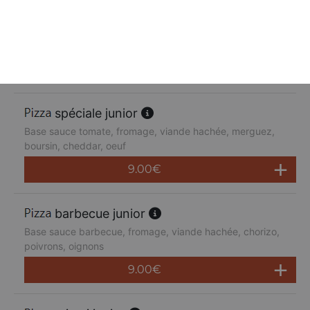
suprême junior
Base sauce tomate, fromage, poulet, poivrons,
champignons, jambon de dinde, cheddar
9.00
€
spéciale junior
Base sauce tomate, fromage, viande hachée, merguez,
boursin, cheddar, oeuf
9.00
€
barbecue junior
Base sauce barbecue, fromage, viande hachée, chorizo,
poivrons, oignons
9.00
€