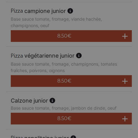
campione junior
Base sauce tomate, fromage, viande hachée,
champignons, oeuf
8.50
€
végétarienne junior
Base sauce tomate, fromage, champignons, tomates
fraîches, poivrons, oignons
8.50
€
Calzone junior
Base sauce tomate, fromage, jambon de dinde, oeuf
8.50
€