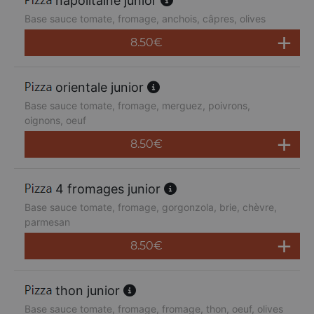
napolitaine junior
Base sauce tomate, fromage, anchois, câpres, olives
8.50
€
orientale junior
Base sauce tomate, fromage, merguez, poivrons,
oignons, oeuf
8.50
€
4 fromages junior
Base sauce tomate, fromage, gorgonzola, brie, chèvre,
parmesan
8.50
€
thon junior
Base sauce tomate, fromage, fromage, thon, oeuf, olives