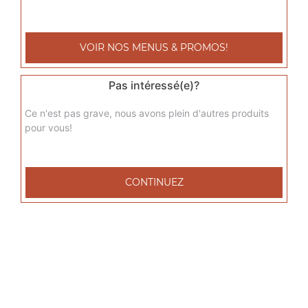
sicilienne junior
Base sauce tomate, fromage, jambon de dinde, poivrons,
VOIR NOS MENUS & PROMOS!
oignons, chèvre
9.00
€
Pas intéressé(e)?
Ce n'est pas grave, nous avons plein d'autres produits
del grec junior
pour vous!
Base sauce tomate, fromage, viande grec, tomates
fraîches, oignons
9.00
€
CONTINUEZ
raclette junior
Base sauce tomate, fromage, raclette, pommes de terre,
lardons de veau
9.00
€