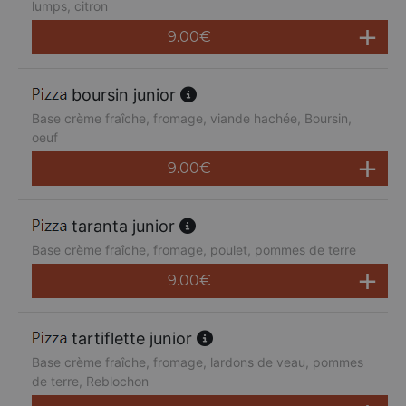
lumps, citron
9.00
€
boursin junior
Base crème fraîche, fromage, viande hachée, Boursin,
oeuf
9.00
€
taranta junior
Base crème fraîche, fromage, poulet, pommes de terre
9.00
€
tartiflette junior
Base crème fraîche, fromage, lardons de veau, pommes
de terre, Reblochon