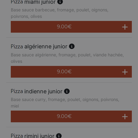
miami junior
Base sauce barbecue, fromage, poulet, oignons,
poivrons, olives
9.00
€
algérienne junior
Base sauce algérienne, fromage, poulet, viande hachée,
olives
9.00
€
indienne junior
Base sauce curry, fromage, poulet, oignons, poivrons,
miel
9.00
€
rimini junior