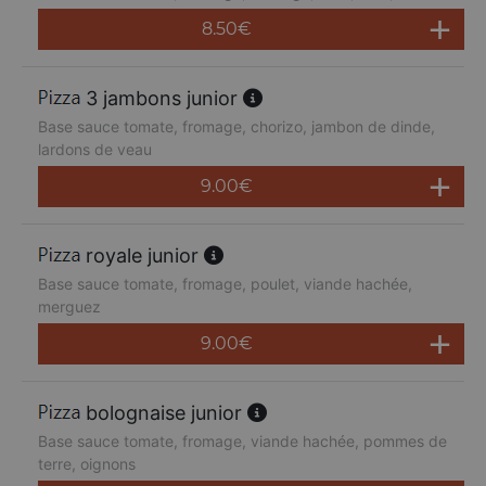
8.50
€
3 jambons junior
Base sauce tomate, fromage, chorizo, jambon de dinde,
lardons de veau
9.00
€
royale junior
Base sauce tomate, fromage, poulet, viande hachée,
merguez
9.00
€
bolognaise junior
Base sauce tomate, fromage, viande hachée, pommes de
terre, oignons