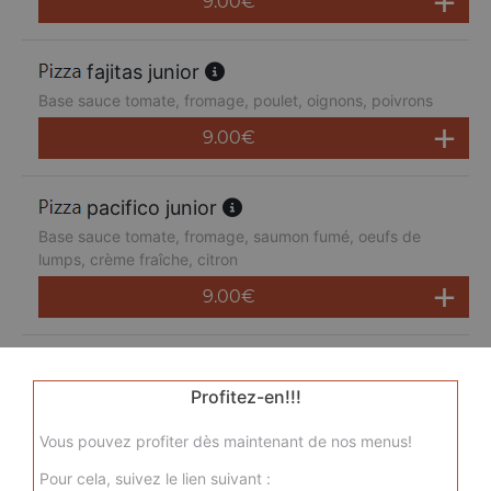
9.00
€
fajitas junior
Base sauce tomate, fromage, poulet, oignons, poivrons
9.00
€
pacifico junior
Base sauce tomate, fromage, saumon fumé, oeufs de
lumps, crème fraîche, citron
9.00
€
san pietro junior
Base sauce tomate, fromage, chorizo, jambon de dinde,
Profitez-en!!!
merguez, champignons
Vous pouvez profiter dès maintenant de nos menus!
9.00
€
Pour cela, suivez le lien suivant :