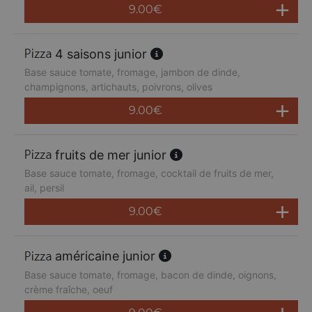
9.00
€
4 saisons junior
Base sauce tomate, fromage, jambon de dinde,
champignons, artichauts, poivrons, olives
9.00
€
fruits de mer junior
Base sauce tomate, fromage, cocktail de fruits de mer,
ail, persil
9.00
€
américaine junior
Base sauce tomate, fromage, bacon de dinde, oignons,
crème fraîche, oeuf