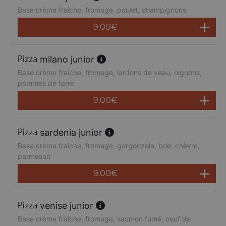
Base crème fraîche, fromage, poulet, champignons
9.00
€
milano junior
Base crème fraîche, fromage, lardons de veau, oignons,
pommes de terre
9.00
€
sardenia junior
Base crème fraîche, fromage, gorgonzola, brie, chèvre,
parmesan
9.00
€
venise junior
Base crème fraîche, fromage, saumon fumé, oeuf de