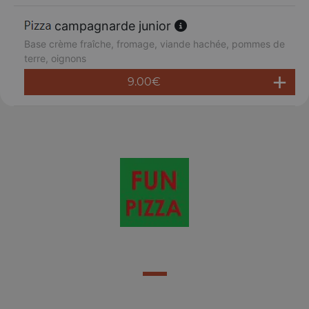
campagnarde junior
Base crème fraîche, fromage, viande hachée, pommes de
terre, oignons
9.00
€