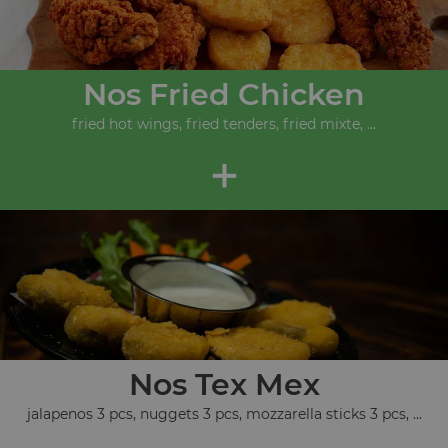
Nos Fried Chicken
fried hot wings, fried tenders, fried mixte, ...
+
Nos Tex Mex
jalapenos 3 pcs, nuggets 3 pcs, mozzarella sticks 3 pcs, ...