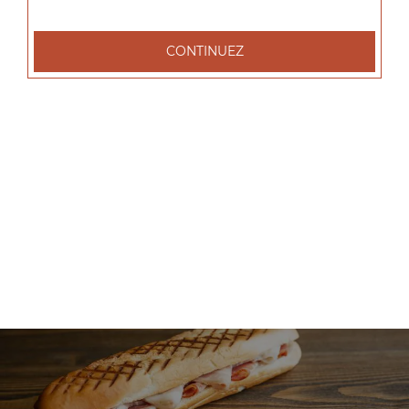
+
CONTINUEZ
Nos Salades
salade tenders, salade chèvre chaud, salade parisienne, ...
+