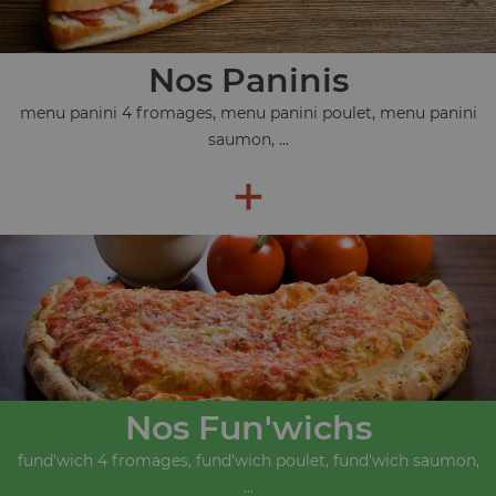
Nos Paninis
menu panini 4 fromages, menu panini poulet, menu panini
saumon, ...
+
Nos Fun'wichs
fund'wich 4 fromages, fund'wich poulet, fund'wich saumon,
...