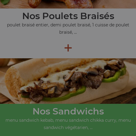
Nos Poulets Braisés
poulet braisé entier, demi poulet braisé, 1 cuisse de poulet
braisé, ...
+
Nos Sandwichs
menu sandwich kebab, menu sandwich chikka curry, menu
sandwich végétarien, ...