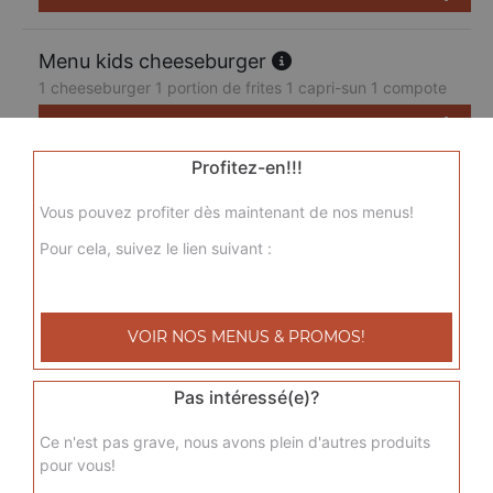
Menu kids cheeseburger
1 cheeseburger 1 portion de frites 1 capri-sun 1 compote
7.50
€
Profitez-en!!!
Vous pouvez profiter dès maintenant de nos menus!
Pour cela, suivez le lien suivant :
VOIR NOS MENUS & PROMOS!
Pas intéressé(e)?
Ce n'est pas grave, nous avons plein d'autres produits
pour vous!