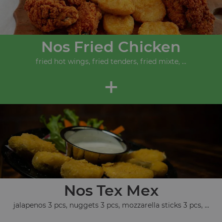
Nos Fried Chicken
fried hot wings, fried tenders, fried mixte, ...
+
Nos Tex Mex
jalapenos 3 pcs, nuggets 3 pcs, mozzarella sticks 3 pcs, ...