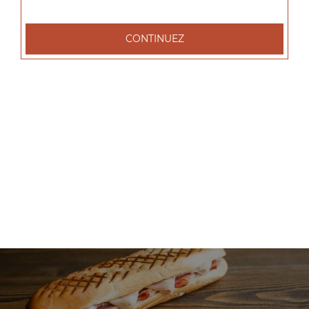
+
CONTINUEZ
Nos Salades
salade tenders, salade chèvre chaud, salade parisienne, ...
+