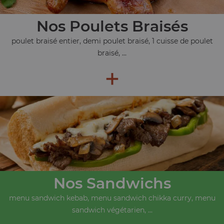
Nos Poulets Braisés
poulet braisé entier, demi poulet braisé, 1 cuisse de poulet
braisé, ...
+
Nos Sandwichs
menu sandwich kebab, menu sandwich chikka curry, menu
sandwich végétarien, ...