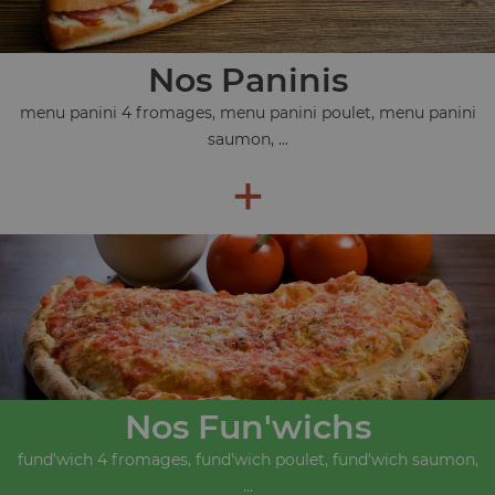
Nos Paninis
menu panini 4 fromages, menu panini poulet, menu panini
saumon, ...
+
Nos Fun'wichs
fund'wich 4 fromages, fund'wich poulet, fund'wich saumon,
...