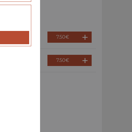
7.50
€
7.50
€