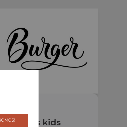
os Menus kids
ROMOS!