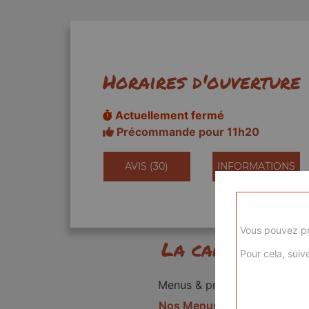
Horaires d'ouverture
Actuellement fermé
Précommande pour 11h20
AVIS (30)
INFORMATIONS
Vous pouvez pr
La carte
Pour cela, suive
Menus & promos
Nos Menus kids