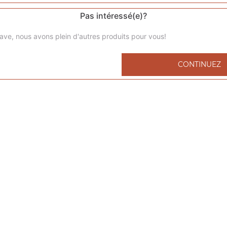
Pas intéressé(e)?
ave, nous avons plein d'autres produits pour vous!
Menu kids nuggets
CONTINUEZ
6 nuggets 1 portion de frites 1 capri-sun 1 compote
Menu kids cheeseburger
1 cheeseburger 1 portion de frites 1 capri-sun 1 compote