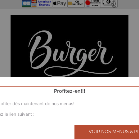
Profitez-en!!!
ofiter dès maintenant de nos menus!
z le lien suivant :
N
VOIR NOS MENUS & P