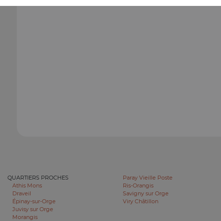
QUARTIERS PROCHES
Paray Vieille Poste
Athis Mons
Ris-Orangis
Draveil
Savigny sur Orge
Épinay-sur-Orge
Viry Châtillon
Juvisy sur Orge
Morangis