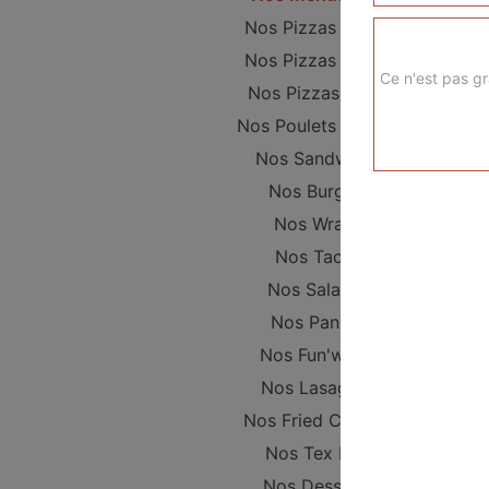
Nos Pizzas Junior
Nos Pizzas Sénior
Ce n'est pas gr
Nos Pizzas Méga
Nos Poulets Braisés
Nos Sandwichs
Nos Burgers
Nos Wraps
Nos Tacos
Nos Salades
Nos Paninis
Nos Fun'wichs
Nos Lasagnes
Nos Fried Chicken
Nos Tex Mex
Nos Desserts