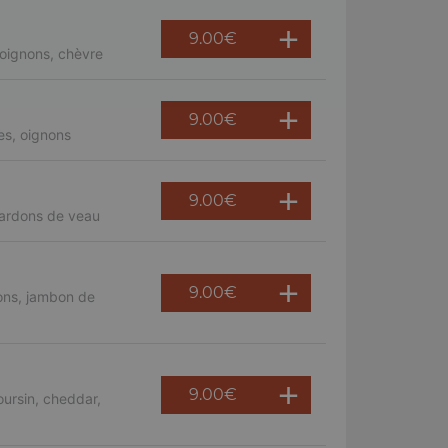
9.00
€
oignons, chèvre
9.00
€
es, oignons
9.00
€
lardons de veau
9.00
€
ons, jambon de
9.00
€
ursin, cheddar,