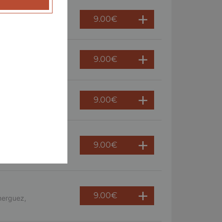
9.00
€
 persil
9.00
€
ème fraîche, oeuf
9.00
€
9.00
€
s, crème fraîche,
9.00
€
merguez,