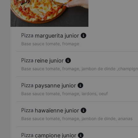
marguerita junior
Base sauce tomate, fromage
reine junior
Base sauce tomate, fromage, jambon de dinde ,champig
paysanne junior
Base sauce tomate, fromage, lardons, oeuf
hawaïenne junior
Base sauce tomate, fromage, jambon de dinde, ananas
campione junior