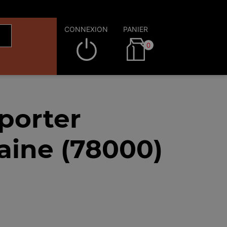
CONNEXION
PANIER
0
porter
aine (78000)