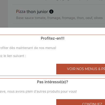
thon junior
Base sauce tomate, fromage, fromage, thon, oeuf, olives
3 jambons junior
Base sauce tomate, fromage, chorizo, jambon de dinde, l
Profitez-en!!!
ofiter dès maintenant de nos menus!
royale junior
z le lien suivant :
Base sauce tomate, fromage, poulet, viande hachée, mer
bolognaise junior
VOIR NOS MENUS & P
Base sauce tomate, fromage, viande hachée, pommes de 
Pas intéressé(e)?
4 saisons junior
ave, nous avons plein d'autres produits pour vous!
Base sauce tomate, fromage, jambon de dinde, champigno
poivrons, olives
CONTINUEZ