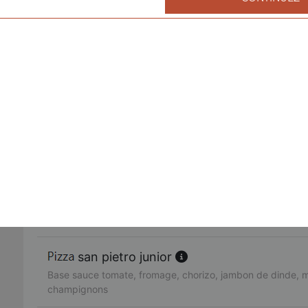
fruits de mer junior
Base sauce tomate, fromage, cocktail de fruits de mer, ail,
américaine junior
Base sauce tomate, fromage, bacon de dinde, oignons, cr
fajitas junior
Base sauce tomate, fromage, poulet, oignons, poivrons
pacifico junior
Base sauce tomate, fromage, saumon fumé, oeufs de lump
citron
san pietro junior
Base sauce tomate, fromage, chorizo, jambon de dinde, 
champignons