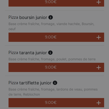
9.00
€
boursin junior
Base crème fraîche, fromage, viande hachée, Boursin,
oeuf
9.00
€
taranta junior
Base crème fraîche, fromage, poulet, pommes de terre
9.00
€
tartiflette junior
Base crème fraîche, fromage, lardons de veau, pommes
de terre, Reblochon
9.00
€