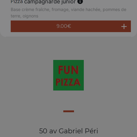
campagnarde junior
Base crème fraîche, fromage, viande hachée, pommes de
terre, oignons
9.00
€
50 av Gabriel Péri