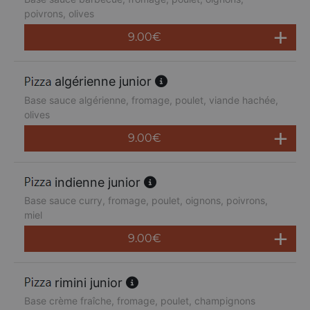
poivrons, olives
9.00
€
algérienne junior
Base sauce algérienne, fromage, poulet, viande hachée,
olives
9.00
€
indienne junior
Base sauce curry, fromage, poulet, oignons, poivrons,
miel
9.00
€
rimini junior
Base crème fraîche, fromage, poulet, champignons