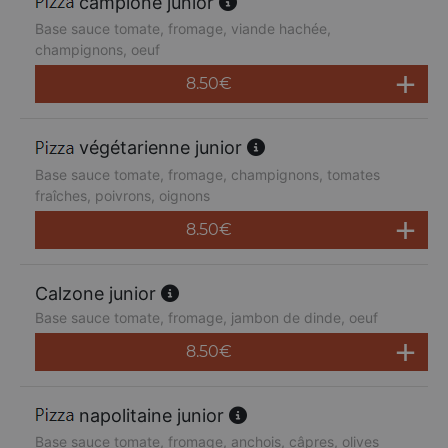
campione junior
Base sauce tomate, fromage, viande hachée,
champignons, oeuf
8.50
€
végétarienne junior
Base sauce tomate, fromage, champignons, tomates
fraîches, poivrons, oignons
8.50
€
Calzone junior
Base sauce tomate, fromage, jambon de dinde, oeuf
8.50
€
napolitaine junior
Base sauce tomate, fromage, anchois, câpres, olives