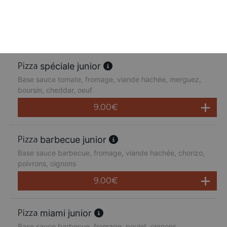
Base sauce tomate, fromage, poulet, poivrons,
champignons, jambon de dinde, cheddar
9.00
€
spéciale junior
Base sauce tomate, fromage, viande hachée, merguez,
boursin, cheddar, oeuf
9.00
€
barbecue junior
Base sauce barbecue, fromage, viande hachée, chorizo,
poivrons, oignons
9.00
€
miami junior
Base sauce barbecue, fromage, poulet, oignons,