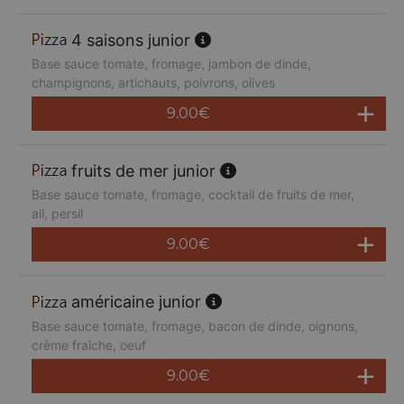
4 saisons junior
Base sauce tomate, fromage, jambon de dinde,
champignons, artichauts, poivrons, olives
9.00
€
fruits de mer junior
Base sauce tomate, fromage, cocktail de fruits de mer,
ail, persil
9.00
€
américaine junior
Base sauce tomate, fromage, bacon de dinde, oignons,
crème fraîche, oeuf
9.00
€