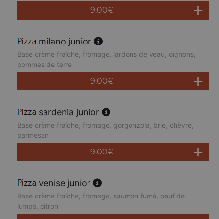
9.00
€
milano junior
Base crème fraîche, fromage, lardons de veau, oignons,
pommes de terre
9.00
€
sardenia junior
Base crème fraîche, fromage, gorgonzola, brie, chèvre,
parmesan
9.00
€
venise junior
Base crème fraîche, fromage, saumon fumé, oeuf de
lumps, citron