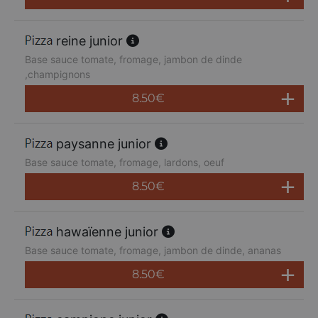
reine junior
Base sauce tomate, fromage, jambon de dinde
,champignons
8.50
€
paysanne junior
Base sauce tomate, fromage, lardons, oeuf
8.50
€
hawaïenne junior
Base sauce tomate, fromage, jambon de dinde, ananas
8.50
€