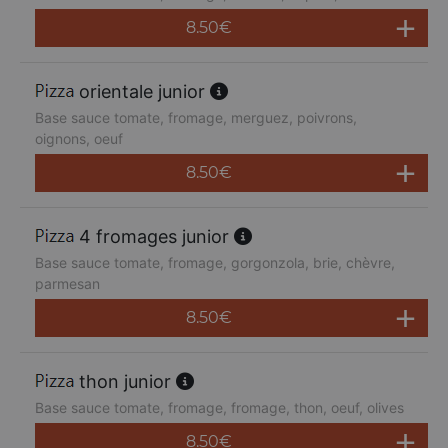
8.50
€
orientale junior
Base sauce tomate, fromage, merguez, poivrons,
oignons, oeuf
8.50
€
4 fromages junior
Base sauce tomate, fromage, gorgonzola, brie, chèvre,
parmesan
8.50
€
thon junior
Base sauce tomate, fromage, fromage, thon, oeuf, olives
8.50
€