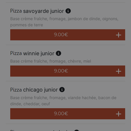
savoyarde junior
Base crème fraîche, fromage, jambon de dinde, oignons,
pommes de terre
9.00
€
winnie junior
Base crème fraîche, fromage, chèvre, miel
9.00
€
chicago junior
Base crème fraîche, fromage, viande hachée, bacon de
dinde, cheddar, oeuf
9.00
€