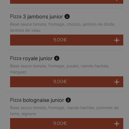
3 jambons junior
Base sauce tomate, fromage, chorizo, jambon de dinde,
lardons de veau
9.00
€
royale junior
Base sauce tomate, fromage, poulet, viande hachée,
merguez
9.00
€
bolognaise junior
Base sauce tomate, fromage, viande hachée, pommes de
terre, oignons
9.00
€