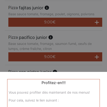
fajitas junior
Base sauce tomate, fromage, poulet, oignons, poivrons
9.00
€
pacifico junior
Base sauce tomate, fromage, saumon fumé, oeufs de
lumps, crème fraîche, citron
9.00
€
san pietro junior
Base sauce tomate, fromage, chorizo, jambon de dinde,
Profitez-en!!!
merguez, champignons
9.00
€
Vous pouvez profiter dès maintenant de nos menus!
Pour cela, suivez le lien suivant :
sicilienne junior